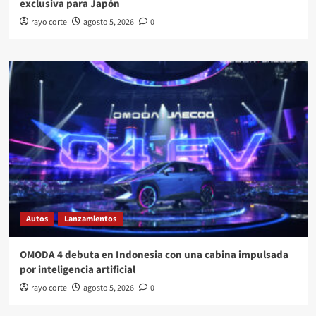
exclusiva para Japón
rayo corte
agosto 5, 2026
0
Autos
Lanzamientos
OMODA 4 debuta en Indonesia con una cabina impulsada
por inteligencia artificial
rayo corte
agosto 5, 2026
0