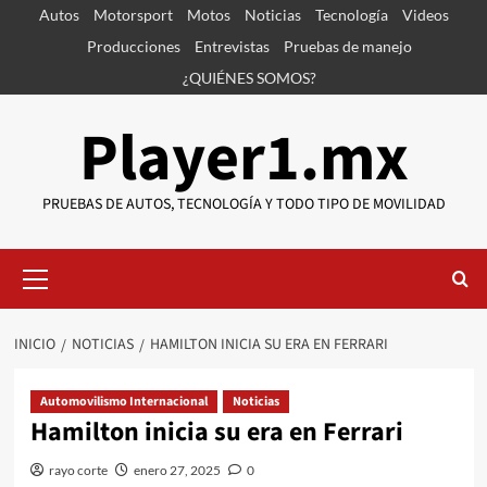
Saltar
Autos
Motorsport
Motos
Noticias
Tecnología
Videos
al
Producciones
Entrevistas
Pruebas de manejo
contenido
¿QUIÉNES SOMOS?
Player1.mx
PRUEBAS DE AUTOS, TECNOLOGÍA Y TODO TIPO DE MOVILIDAD
Menú
primario
INICIO
NOTICIAS
HAMILTON INICIA SU ERA EN FERRARI
Automovilismo Internacional
Noticias
Hamilton inicia su era en Ferrari
rayo corte
enero 27, 2025
0