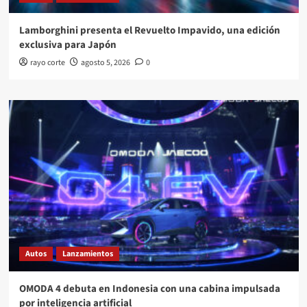
Lamborghini presenta el Revuelto Impavido, una edición
exclusiva para Japón
rayo corte
agosto 5, 2026
0
Autos
Lanzamientos
OMODA 4 debuta en Indonesia con una cabina impulsada
por inteligencia artificial