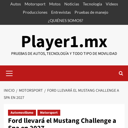
Saltar
Autos
Motorsport
Motos
Noticias
Tecnología
Videos
al
Producciones
Entrevistas
Pruebas de manejo
contenido
¿QUIÉNES SOMOS?
Player1.mx
PRUEBAS DE AUTOS, TECNOLOGÍA Y TODO TIPO DE MOVILIDAD
Menú
primario
INICIO
MOTORSPORT
FORD LLEVARÁ EL MUSTANG CHALLENGE A
SPA EN 2027
Automovilismo
Motorsport
Ford llevará el Mustang Challenge a