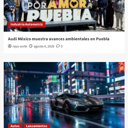
Industria Automotriz
Audi México muestra avances ambientales en Puebla
rayo corte
agosto 6, 2026
0
Autos
Lanzamientos