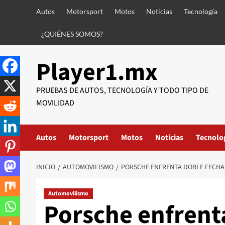
Saltar
Autos
Motorsport
Motos
Noticias
Tecnología
al
contenido
¿QUIÉNES SOMOS?
Player1.mx
PRUEBAS DE AUTOS, TECNOLOGÍA Y TODO TIPO DE
MOVILIDAD
Autos
Motorsport
Motos
Noticias
Tecnolo
INICIO
AUTOMOVILISMO
PORSCHE ENFRENTA DOBLE FECHA
Automovilismo
Porsche enfrent