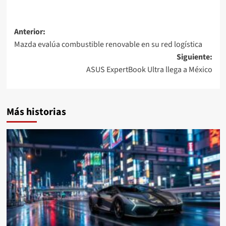
Navegación
Anterior:
Mazda evalúa combustible renovable en su red logística
de
Siguiente:
entradas
ASUS ExpertBook Ultra llega a México
Más historias