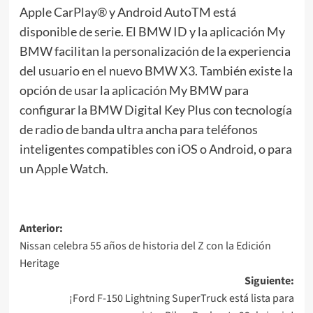
Apple CarPlay® y Android AutoTM está
disponible de serie. El BMW ID y la aplicación My
BMW facilitan la personalización de la experiencia
del usuario en el nuevo BMW X3. También existe la
opción de usar la aplicación My BMW para
configurar la BMW Digital Key Plus con tecnología
de radio de banda ultra ancha para teléfonos
inteligentes compatibles con iOS o Android, o para
un Apple Watch.
Navegación
Anterior:
Nissan celebra 55 años de historia del Z con la Edición
de
Heritage
entradas
Siguiente:
¡Ford F-150 Lightning SuperTruck está lista para