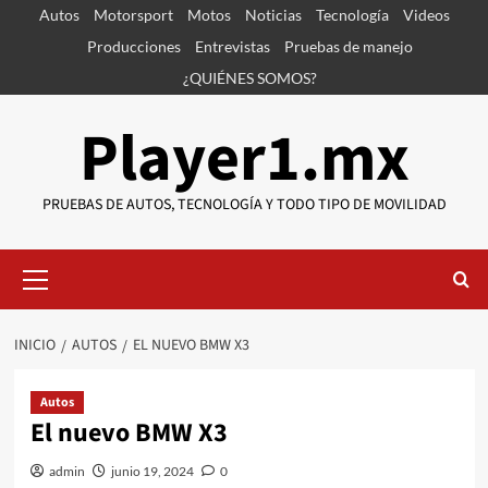
Saltar
Autos
Motorsport
Motos
Noticias
Tecnología
Videos
al
Producciones
Entrevistas
Pruebas de manejo
contenido
¿QUIÉNES SOMOS?
Player1.mx
PRUEBAS DE AUTOS, TECNOLOGÍA Y TODO TIPO DE MOVILIDAD
Menú
primario
INICIO
AUTOS
EL NUEVO BMW X3
Autos
El nuevo BMW X3
admin
junio 19, 2024
0