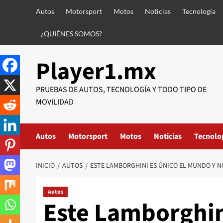
Saltar
Autos
Motorsport
Motos
Noticias
Tecnología
al
contenido
¿QUIÉNES SOMOS?
Player1.mx
PRUEBAS DE AUTOS, TECNOLOGÍA Y TODO TIPO DE
MOVILIDAD
Autos
Motorsport
Motos
Noticias
Tecnolo
INICIO
AUTOS
ESTE LAMBORGHINI ES ÚNICO EL MUNDO Y N
Autos
Este Lamborghin