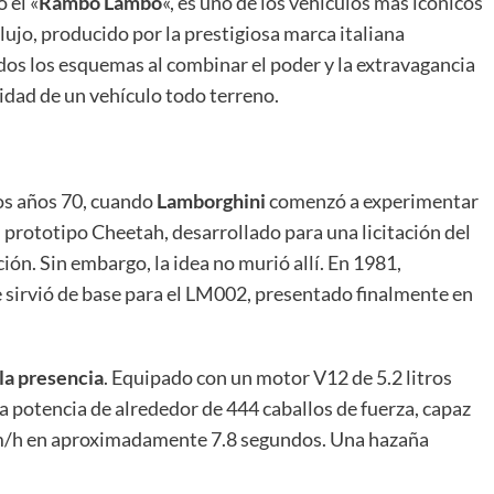
 el «
Rambo Lambo
«, es uno de los vehículos más icónicos
lujo, producido por la prestigiosa marca italiana
os los esquemas al combinar el poder y la extravagancia
idad de un vehículo todo terreno.
los años 70, cuando
Lamborghini
comenzó a experimentar
l prototipo Cheetah, desarrollado para una licitación del
ión. Sin embargo, la idea no murió allí. En 1981,
sirvió de base para el LM002, presentado finalmente en
la presencia
. Equipado con un motor V12 de 5.2 litros
 potencia de alrededor de 444 caballos de fuerza, capaz
0 km/h en aproximadamente 7.8 segundos. Una hazaña