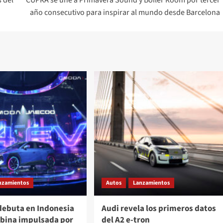
s del
CUPRA se une a Primavera Sound y Boiler Room por tercer
año consecutivo para inspirar al mundo desde Barcelona
nzamientos
Autos
Lanzamientos
ebuta en Indonesia
Audi revela los primeros datos
abina impulsada por
del A2 e-tron