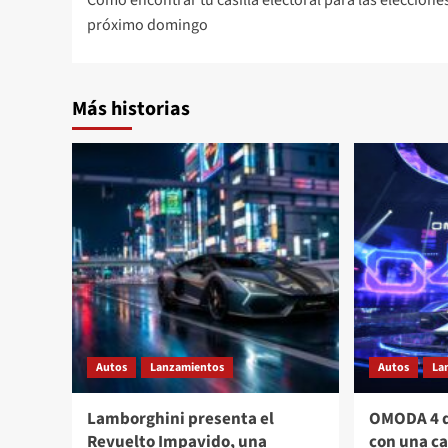
Cómo encontrar tu casilla electoral para las eleccione
de
próximo domingo
entradas
Más historias
Autos
Lanzamientos
Autos
La
Lamborghini presenta el
OMODA 4 d
Revuelto Impavido, una
con una c