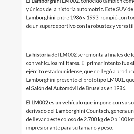
El Lamborghini LM002
, conocido también como
y únicos de la historia automotriz. Este SUV de 
Lamborghini
entre 1986 y 1993, rompió con tod
de un superdeportivo con la robustez y versatil
La historia del LM002
se remonta a finales de 
con vehículos militares. El primer intento fue e
ejército estadounidense, que no llegó a producc
Lamborghini presentó el prototipo LM001, que 
el Salón del Automóvil de Bruselas en 1986.
El LM002 es un vehículo que impone con su so
derivado del Lamborghini Countach, genera una
de llevar a este coloso de 2.700 kg de 0 a 10
impresionante para su tamaño y peso.