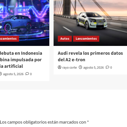
nzamientos
Autos
Lanzamientos
ebuta en Indonesia
Audi revela los primeros datos
abina impulsada por
del A2 e-tron
a artificial
rayo corte
agosto 5, 2026
0
agosto 5, 2026
0
Los campos obligatorios están marcados con
*