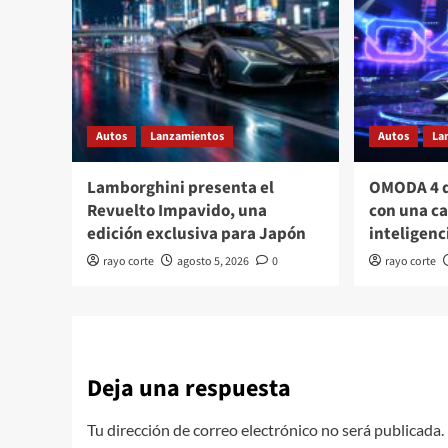
Autos
Lanzamientos
Autos
La
Lamborghini presenta el
OMODA 4 d
Revuelto Impavido, una
con una c
edición exclusiva para Japón
inteligenci
rayo corte
agosto 5, 2026
0
rayo corte
Deja una respuesta
Tu dirección de correo electrónico no será publicada.