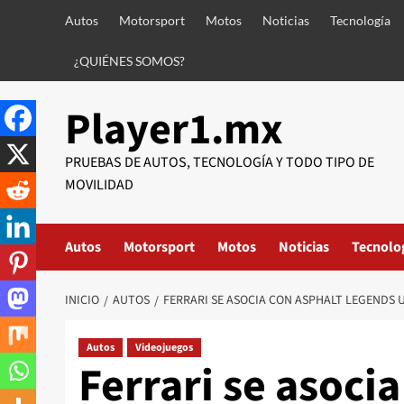
Saltar
Autos
Motorsport
Motos
Noticias
Tecnología
al
contenido
¿QUIÉNES SOMOS?
Player1.mx
PRUEBAS DE AUTOS, TECNOLOGÍA Y TODO TIPO DE
MOVILIDAD
Autos
Motorsport
Motos
Noticias
Tecnolo
INICIO
AUTOS
FERRARI SE ASOCIA CON ASPHALT LEGENDS 
Autos
Videojuegos
Ferrari se asoci