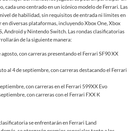
o, cada uno centrado en un icónico modelo de Ferrari. Las
ivel de habilidad, sin requisitos de entrada ni límites en
ir en diversas plataformas, incluyendo Xbox One, Xbox
OS, Android y Nintendo Switch. Las rondas clasificatorias
rrollarán de la siguiente manera:
de agosto, con carreras presentando el Ferrari SF90 XX
osto al 4 de septiembre, con carreras destacando el Ferrari
e septiembre, con carreras en el Ferrari 599XX Evo
e septiembre, con carreras con el Ferrari FXX K
asificatoria se enfrentarán en Ferrari Land
Además, se otorgarán premios especiales tanto a los