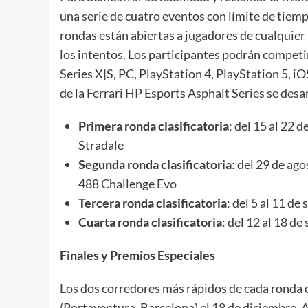
una serie de cuatro eventos con límite de tiemp
rondas están abiertas a jugadores de cualquier n
los intentos. Los participantes podrán compet
Series X|S, PC, PlayStation 4, PlayStation 5, i
de la Ferrari HP Esports Asphalt Series se desa
Primera ronda clasificatoria
: del 15 al 22 
Stradale
Segunda ronda clasificatoria
: del 29 de ag
488 Challenge Evo
Tercera ronda clasificatoria
: del 5 al 11 d
Cuarta ronda clasificatoria
: del 12 al 18 d
Finales y Premios Especiales
Los dos corredores más rápidos de cada ronda cl
(Portaventura, Barcelona) el 18 de diciembre. 