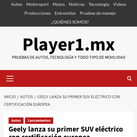
Saltar
Autos
Motorsport
Motos
Noticias
Tecnología
Videos
al
Producciones
Entrevistas
Pruebas de manejo
contenido
¿QUIÉNES SOMOS?
Player1.mx
PRUEBAS DE AUTOS, TECNOLOGÍA Y TODO TIPO DE MOVILIDAD
Menú
primario
INICIO
AUTOS
GEELY LANZA SU PRIMER SUV ELÉCTRICO CON
CERTIFICACIÓN EUROPEA
Autos
Lanzamientos
Geely lanza su primer SUV eléctrico