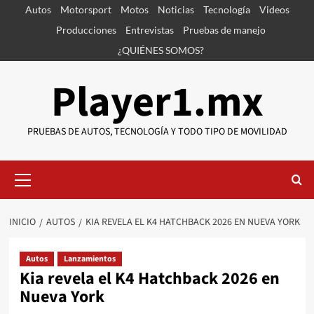
Saltar
Autos
Motorsport
Motos
Noticias
Tecnología
Videos
al
Producciones
Entrevistas
Pruebas de manejo
contenido
¿QUIÉNES SOMOS?
Player1.mx
PRUEBAS DE AUTOS, TECNOLOGÍA Y TODO TIPO DE MOVILIDAD
Menú
primario
INICIO
AUTOS
KIA REVELA EL K4 HATCHBACK 2026 EN NUEVA YORK
Autos
Lanzamientos
Kia revela el K4 Hatchback 2026 en
Nueva York