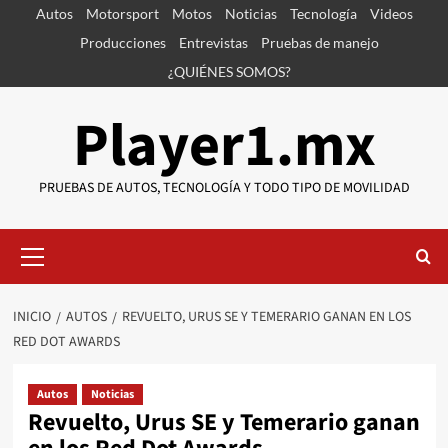
Saltar
Autos
Motorsport
Motos
Noticias
Tecnología
Videos
al
Producciones
Entrevistas
Pruebas de manejo
contenido
¿QUIÉNES SOMOS?
Player1.mx
PRUEBAS DE AUTOS, TECNOLOGÍA Y TODO TIPO DE MOVILIDAD
Menú
primario
INICIO
AUTOS
REVUELTO, URUS SE Y TEMERARIO GANAN EN LOS
RED DOT AWARDS
Autos
Noticias
Revuelto, Urus SE y Temerario ganan