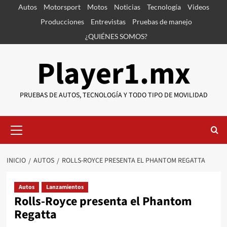
Saltar
Autos
Motorsport
Motos
Noticias
Tecnología
Videos
al
Producciones
Entrevistas
Pruebas de manejo
contenido
¿QUIÉNES SOMOS?
Player1.mx
PRUEBAS DE AUTOS, TECNOLOGÍA Y TODO TIPO DE MOVILIDAD
Menú
primario
INICIO
AUTOS
ROLLS-ROYCE PRESENTA EL PHANTOM REGATTA
Autos
Lanzamientos
Rolls-Royce presenta el Phantom
Regatta