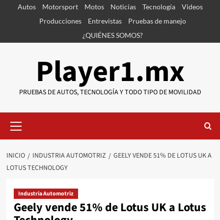
Saltar
Autos
Motorsport
Motos
Noticias
Tecnología
Videos
al
Producciones
Entrevistas
Pruebas de manejo
contenido
¿QUIÉNES SOMOS?
Player1.mx
PRUEBAS DE AUTOS, TECNOLOGÍA Y TODO TIPO DE MOVILIDAD
Menú
primario
INICIO
INDUSTRIA AUTOMOTRIZ
GEELY VENDE 51% DE LOTUS UK A
LOTUS TECHNOLOGY
Industria Automotriz
Geely vende 51% de Lotus UK a Lotus