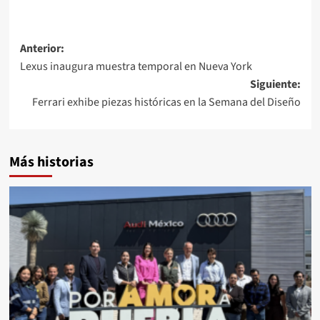
Navegación
Anterior:
Lexus inaugura muestra temporal en Nueva York
de
Siguiente:
entradas
Ferrari exhibe piezas históricas en la Semana del Diseño
Más historias