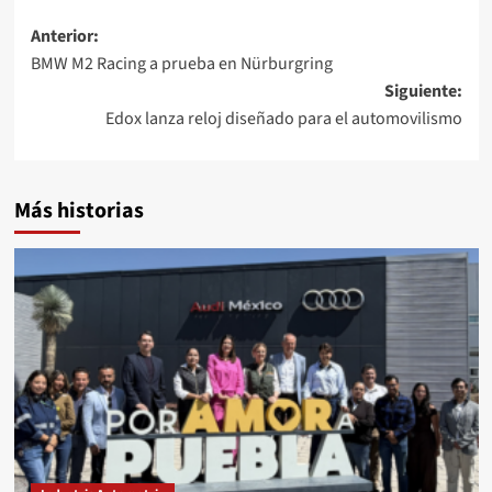
Navegación
Anterior:
BMW M2 Racing a prueba en Nürburgring
de
Siguiente:
entradas
Edox lanza reloj diseñado para el automovilismo
Más historias