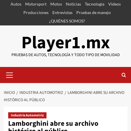
Saltar
Autos
Motorsport
Motos
Noticias
Tecnología
Videos
al
Producciones
Entrevistas
Pruebas de manejo
contenido
¿QUIÉNES SOMOS?
Player1.mx
PRUEBAS DE AUTOS, TECNOLOGÍA Y TODO TIPO DE MOVILIDAD
Menú
primario
INICIO
INDUSTRIA AUTOMOTRIZ
LAMBORGHINI ABRE SU ARCHIVO
HISTÓRICO AL PÚBLICO
Industria Automotriz
Lamborghini abre su archivo