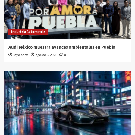
Industria Automotriz
Audi México muestra avances ambientales en Puebla
rayo corte
agosto 6, 2026
0