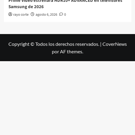
Prime Video estrenará HDR10+ ADVANCED en televisores
Samsung de 2026
rayo corte
agosto 6, 2026
0
Copyright © Todos los derechos reservados.
|
CoverNews
por AF themes.