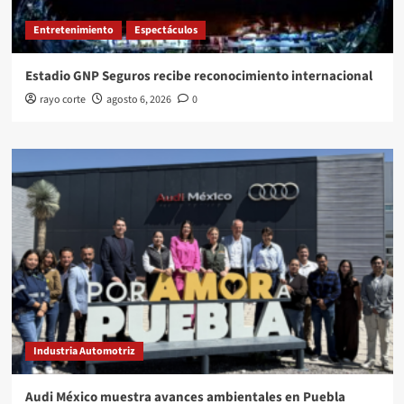
Entretenimiento
Espectáculos
Estadio GNP Seguros recibe reconocimiento internacional
rayo corte
agosto 6, 2026
0
Industria Automotriz
Audi México muestra avances ambientales en Puebla