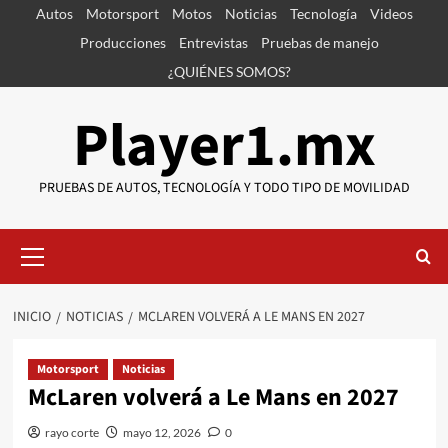
Saltar
Autos
Motorsport
Motos
Noticias
Tecnología
Videos
al
Producciones
Entrevistas
Pruebas de manejo
contenido
¿QUIÉNES SOMOS?
Player1.mx
PRUEBAS DE AUTOS, TECNOLOGÍA Y TODO TIPO DE MOVILIDAD
Menú
primario
INICIO
NOTICIAS
MCLAREN VOLVERÁ A LE MANS EN 2027
Motorsport
Noticias
McLaren volverá a Le Mans en 2027
rayo corte
mayo 12, 2026
0