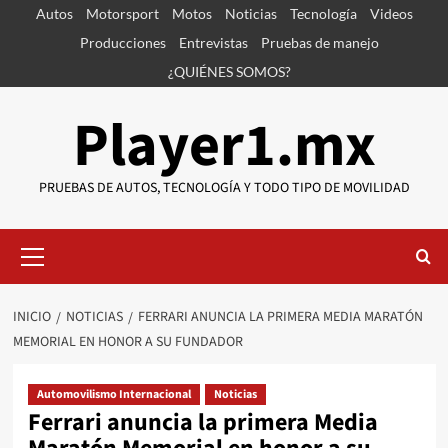
Saltar
Autos
Motorsport
Motos
Noticias
Tecnología
Videos
al
Producciones
Entrevistas
Pruebas de manejo
contenido
¿QUIÉNES SOMOS?
Player1.mx
PRUEBAS DE AUTOS, TECNOLOGÍA Y TODO TIPO DE MOVILIDAD
Menú
primario
INICIO
NOTICIAS
FERRARI ANUNCIA LA PRIMERA MEDIA MARATÓN
MEMORIAL EN HONOR A SU FUNDADOR
Automovilismo Internacional
Noticias
Ferrari anuncia la primera Media