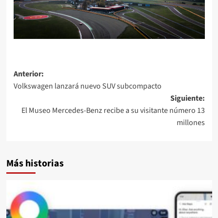
Navegación
Anterior:
Volkswagen lanzará nuevo SUV subcompacto
de
Siguiente:
entradas
El Museo Mercedes-Benz recibe a su visitante número 13
millones
Más historias