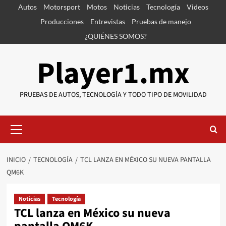
Saltar
Autos
Motorsport
Motos
Noticias
Tecnología
Videos
al
Producciones
Entrevistas
Pruebas de manejo
contenido
¿QUIÉNES SOMOS?
Player1.mx
PRUEBAS DE AUTOS, TECNOLOGÍA Y TODO TIPO DE MOVILIDAD
Menú
primario
INICIO
TECNOLOGÍA
TCL LANZA EN MÉXICO SU NUEVA PANTALLA
QM6K
Noticias
Tecnología
TCL lanza en México su nueva