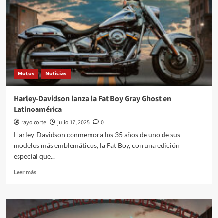
Motos
Noticias
Harley-Davidson lanza la Fat Boy Gray Ghost en
Latinoamérica
rayo corte
julio 17, 2025
0
Harley-Davidson conmemora los 35 años de uno de sus
modelos más emblemáticos, la Fat Boy, con una edición
especial que...
Leer
Leer más
más
sobre
Harley-
Davidson
lanza