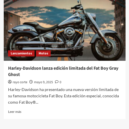
la
Fat
Boy
Gray
Ghost
en
Latinoamérica
Lanzamientos
Motos
Harley-Davidson lanza edición limitada del Fat Boy Gray
Ghost
rayo corte
mayo 9, 2025
0
Harley-Davidson ha presentado una nueva versión limitada de
su famosa motocicleta Fat Boy. Esta edición especial, conocida
como Fat Boy®...
Leer
Leer más
más
sobre
Harley-