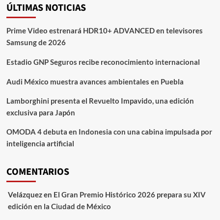
ÚLTIMAS NOTICIAS
Davidson
lanza
edición
Prime Video estrenará HDR10+ ADVANCED en televisores
limitada
Samsung de 2026
del
Fat
Estadio GNP Seguros recibe reconocimiento internacional
Boy
Gray
Audi México muestra avances ambientales en Puebla
Ghost
Lamborghini presenta el Revuelto Impavido, una edición
exclusiva para Japón
OMODA 4 debuta en Indonesia con una cabina impulsada por
inteligencia artificial
COMENTARIOS
Velázquez
en
El Gran Premio Histórico 2026 prepara su XIV
edición en la Ciudad de México