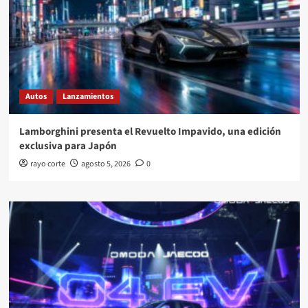
Autos
Lanzamientos
Lamborghini presenta el Revuelto Impavido, una edición
exclusiva para Japón
rayo corte
agosto 5, 2026
0