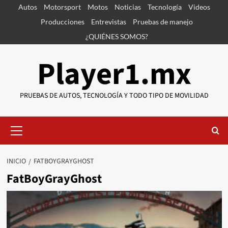
Saltar
Autos
Motorsport
Motos
Noticias
Tecnología
Videos
al
Producciones
Entrevistas
Pruebas de manejo
contenido
¿QUIÉNES SOMOS?
Player1.mx
PRUEBAS DE AUTOS, TECNOLOGÍA Y TODO TIPO DE MOVILIDAD
Menú
primario
INICIO
FATBOYGRAYGHOST
FatBoyGrayGhost