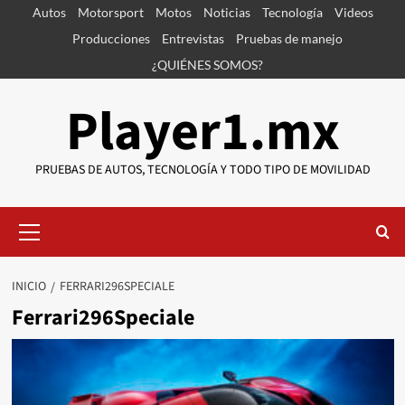
Saltar
Autos
Motorsport
Motos
Noticias
Tecnología
Videos
al
Producciones
Entrevistas
Pruebas de manejo
contenido
¿QUIÉNES SOMOS?
Player1.mx
PRUEBAS DE AUTOS, TECNOLOGÍA Y TODO TIPO DE MOVILIDAD
Menú
primario
INICIO
FERRARI296SPECIALE
Ferrari296Speciale