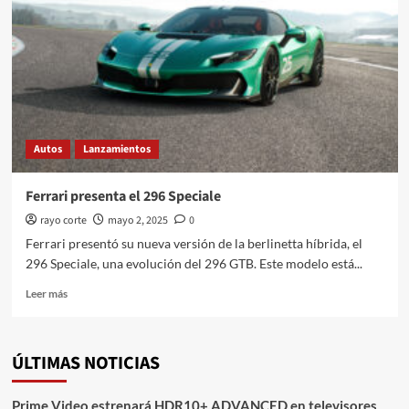
dos
de
los
principales
premios
en
los
TG
Autos
Lanzamientos
Awards
2026
Ferrari presenta el 296 Speciale
rayo corte
mayo 2, 2025
0
Ferrari presentó su nueva versión de la berlinetta híbrida, el
296 Speciale, una evolución del 296 GTB. Este modelo está...
Leer
Leer más
más
sobre
Ferrari
ÚLTIMAS NOTICIAS
presenta
el
296
Prime Video estrenará HDR10+ ADVANCED en televisores