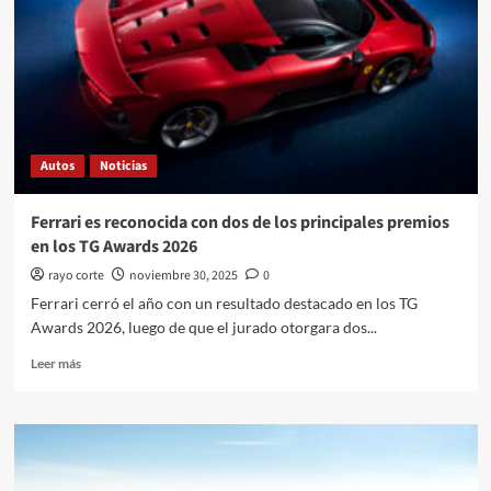
Autos
Noticias
Ferrari es reconocida con dos de los principales premios
en los TG Awards 2026
rayo corte
noviembre 30, 2025
0
Ferrari cerró el año con un resultado destacado en los TG
Awards 2026, luego de que el jurado otorgara dos...
Leer
Leer más
más
sobre
Ferrari
es
reconocida
con