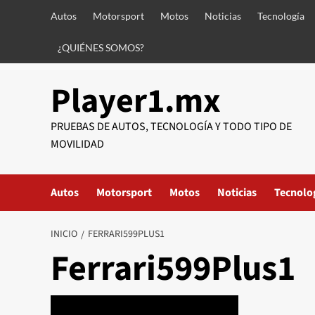
Saltar
Autos
Motorsport
Motos
Noticias
Tecnología
al
contenido
¿QUIÉNES SOMOS?
Player1.mx
PRUEBAS DE AUTOS, TECNOLOGÍA Y TODO TIPO DE
MOVILIDAD
Autos
Motorsport
Motos
Noticias
Tecnolo
INICIO
FERRARI599PLUS1
Ferrari599Plus1