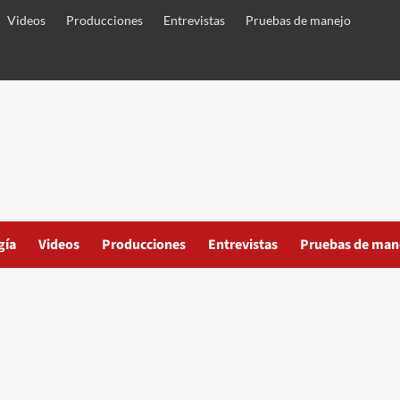
Videos
Producciones
Entrevistas
Pruebas de manejo
gía
Videos
Producciones
Entrevistas
Pruebas de man