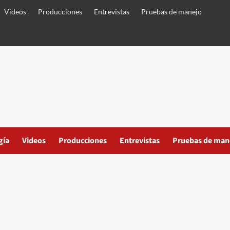
Videos
Producciones
Entrevistas
Pruebas de manejo
gía
Videos
Producciones
Entrevistas
Pruebas de man