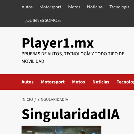
Saltar
Autos
Motorsport
Motos
Noticias
Tecnología
al
contenido
¿QUIÉNES SOMOS?
Player1.mx
PRUEBAS DE AUTOS, TECNOLOGÍA Y TODO TIPO DE
MOVILIDAD
Autos
Motorsport
Motos
Noticias
Tecnolo
INICIO
SINGULARIDADIA
SingularidadIA