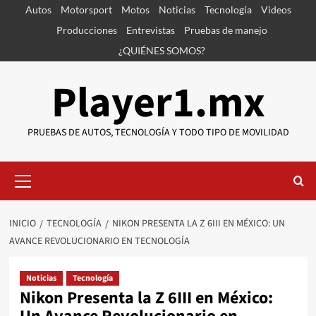
Saltar
Autos
Motorsport
Motos
Noticias
Tecnología
Videos
al
Producciones
Entrevistas
Pruebas de manejo
contenido
¿QUIÉNES SOMOS?
Player1.mx
PRUEBAS DE AUTOS, TECNOLOGÍA Y TODO TIPO DE MOVILIDAD
Menú
primario
INICIO
TECNOLOGÍA
NIKON PRESENTA LA Z 6III EN MÉXICO: UN
AVANCE REVOLUCIONARIO EN TECNOLOGÍA
Noticias
Tecnología
Nikon Presenta la Z 6III en México: