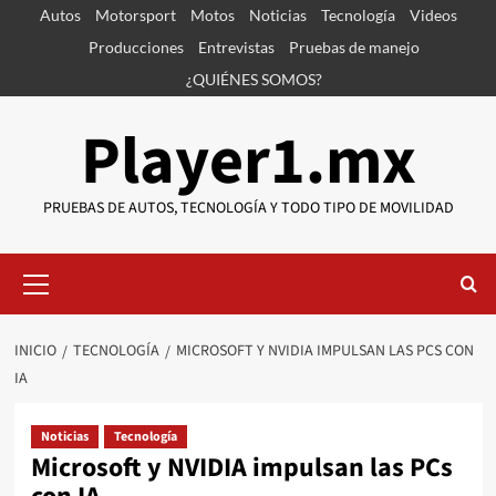
Saltar
Autos
Motorsport
Motos
Noticias
Tecnología
Videos
al
Producciones
Entrevistas
Pruebas de manejo
contenido
¿QUIÉNES SOMOS?
Player1.mx
PRUEBAS DE AUTOS, TECNOLOGÍA Y TODO TIPO DE MOVILIDAD
Menú
primario
INICIO
TECNOLOGÍA
MICROSOFT Y NVIDIA IMPULSAN LAS PCS CON
IA
Noticias
Tecnología
Microsoft y NVIDIA impulsan las PCs