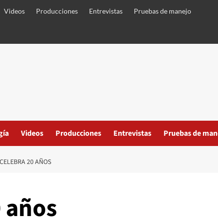
Videos
Producciones
Entrevistas
Pruebas de manejo
gía
Videos
Producciones
Entrevistas
Pruebas de man
CELEBRA 20 AÑOS
0 años