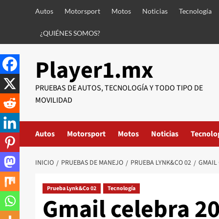
Saltar
Autos
Motorsport
Motos
Noticias
Tecnología
al
contenido
¿QUIÉNES SOMOS?
Player1.mx
PRUEBAS DE AUTOS, TECNOLOGÍA Y TODO TIPO DE
MOVILIDAD
Autos
Motorsport
Motos
Noticias
Tecnolo
INICIO
PRUEBAS DE MANEJO
PRUEBA LYNK&CO 02
GMAIL 
Prueba Lynk&Co 02
Tecnología
Gmail celebra 2