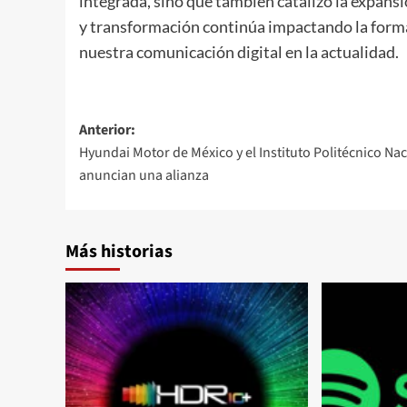
integrada, sino que también catalizó la expans
y transformación continúa impactando la form
nuestra comunicación digital en la actualidad.
Navegación
Anterior:
Hyundai Motor de México y el Instituto Politécnico Na
de
anuncian una alianza
entradas
Más historias