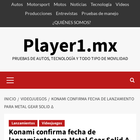
Saltar
Autos
Motorsport
Motos
Noticias
Tecnología
Videos
al
Producciones
Entrevistas
Pruebas de manejo
contenido
¿QUIÉNES SOMOS?
Player1.mx
PRUEBAS DE AUTOS, TECNOLOGÍA Y TODO TIPO DE MOVILIDAD
Menú
primario
INICIO
VIDEOJUEGOS
KONAMI CONFIRMA FECHA DE LANZAMIENTO
PARA METAL GEAR SOLID Δ
Lanzamientos
Videojuegos
Konami confirma fecha de