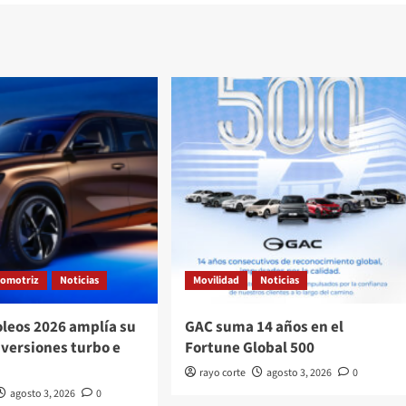
tomotriz
Noticias
Movilidad
Noticias
oleos 2026 amplía su
GAC suma 14 años en el
 versiones turbo e
Fortune Global 500
rayo corte
agosto 3, 2026
0
agosto 3, 2026
0