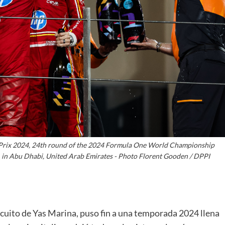
 Prix 2024, 24th round of the 2024 Formula One World Championship
, in Abu Dhabi, United Arab Emirates - Photo Florent Gooden / DPPI
rcuito de Yas Marina, puso fin a una temporada 2024 llena