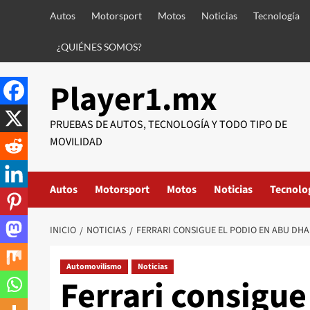
Saltar
Autos
Motorsport
Motos
Noticias
Tecnología
al
contenido
¿QUIÉNES SOMOS?
Player1.mx
PRUEBAS DE AUTOS, TECNOLOGÍA Y TODO TIPO DE
MOVILIDAD
Autos
Motorsport
Motos
Noticias
Tecnolo
INICIO
NOTICIAS
FERRARI CONSIGUE EL PODIO EN ABU DHA
Automovilismo
Noticias
Ferrari consigue