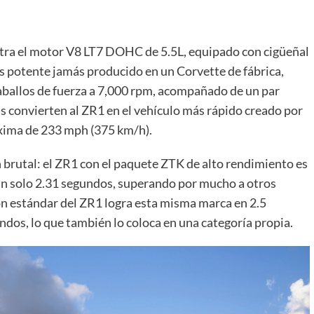
tra el motor V8 LT7 DOHC de 5.5L, equipado con cigüeñal
ás potente jamás producido en un Corvette de fábrica,
aballos de fuerza a 7,000 rpm, acompañado de un par
as convierten al ZR1 en el vehículo más rápido creado por
áxima de 233 mph (375 km/h).
 brutal: el ZR1 con el paquete ZTK de alto rendimiento es
tan solo 2.31 segundos, superando por mucho a otros
ión estándar del ZR1 logra esta misma marca en 2.5
undos, lo que también lo coloca en una categoría propia.