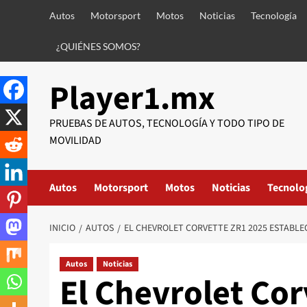
Saltar
Autos
Motorsport
Motos
Noticias
Tecnología
al
contenido
¿QUIÉNES SOMOS?
Player1.mx
PRUEBAS DE AUTOS, TECNOLOGÍA Y TODO TIPO DE
MOVILIDAD
Autos
Motorsport
Motos
Noticias
Tecnolo
INICIO
AUTOS
EL CHEVROLET CORVETTE ZR1 2025 ESTABL
Autos
Noticias
El Chevrolet Co