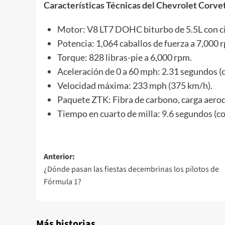
Características Técnicas del Chevrolet Corve
Motor: V8 LT7 DOHC biturbo de 5.5L con ci
Potencia: 1,064 caballos de fuerza a 7,000 
Torque: 828 libras-pie a 6,000 rpm.
Aceleración de 0 a 60 mph: 2.31 segundos (
Velocidad máxima: 233 mph (375 km/h).
Paquete ZTK: Fibra de carbono, carga aero
Tiempo en cuarto de milla: 9.6 segundos (c
Navegación
Anterior:
¿Dónde pasan las fiestas decembrinas los pilotos de
de
Fórmula 1?
entradas
Más historias