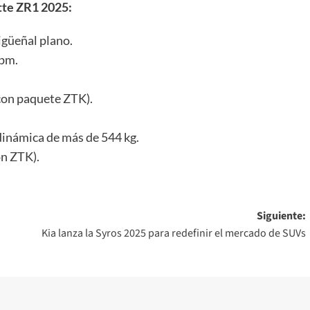
tte ZR1 2025:
güeñal plano.
rpm.
con paquete ZTK).
dinámica de más de 544 kg.
on ZTK).
Siguiente:
Kia lanza la Syros 2025 para redefinir el mercado de SUVs