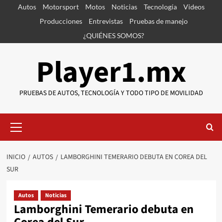
Saltar
Autos
Motorsport
Motos
Noticias
Tecnología
Videos
al
Producciones
Entrevistas
Pruebas de manejo
contenido
¿QUIÉNES SOMOS?
Player1.mx
PRUEBAS DE AUTOS, TECNOLOGÍA Y TODO TIPO DE MOVILIDAD
Menú
primario
INICIO
AUTOS
LAMBORGHINI TEMERARIO DEBUTA EN COREA DEL
SUR
Autos
Noticias
Lamborghini Temerario debuta en