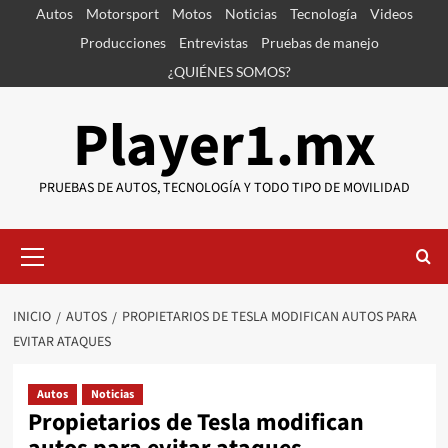
Saltar
Autos
Motorsport
Motos
Noticias
Tecnología
Videos
al
Producciones
Entrevistas
Pruebas de manejo
contenido
¿QUIÉNES SOMOS?
Player1.mx
PRUEBAS DE AUTOS, TECNOLOGÍA Y TODO TIPO DE MOVILIDAD
Menú
primario
INICIO
AUTOS
PROPIETARIOS DE TESLA MODIFICAN AUTOS PARA
EVITAR ATAQUES
Autos
Noticias
Propietarios de Tesla modifican