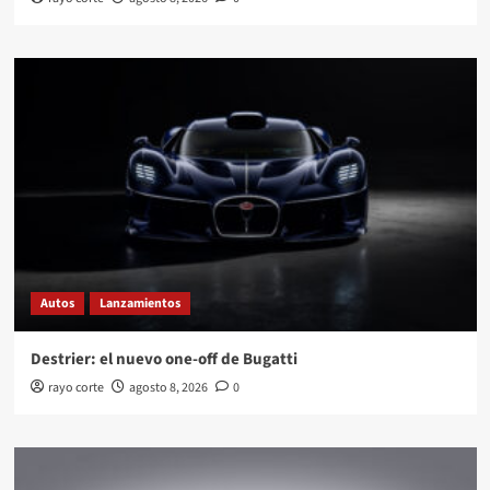
Autos
Lanzamientos
Destrier: el nuevo one-off de Bugatti
rayo corte
agosto 8, 2026
0