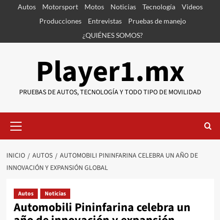
Saltar
Autos
Motorsport
Motos
Noticias
Tecnología
Videos
al
Producciones
Entrevistas
Pruebas de manejo
contenido
¿QUIÉNES SOMOS?
Player1.mx
PRUEBAS DE AUTOS, TECNOLOGÍA Y TODO TIPO DE MOVILIDAD
Menú
primario
INICIO
AUTOS
AUTOMOBILI PININFARINA CELEBRA UN AÑO DE
INNOVACIÓN Y EXPANSIÓN GLOBAL
Autos
Noticias
Automobili Pininfarina celebra un