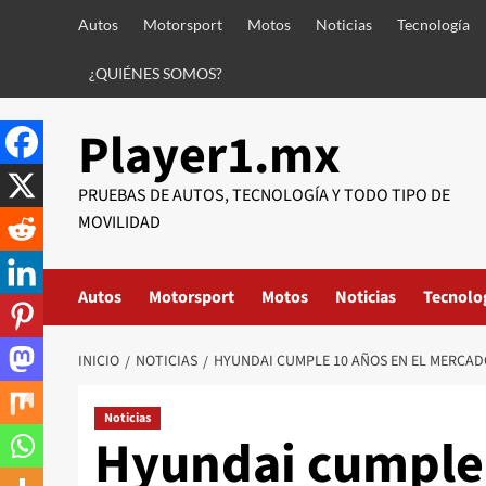
Saltar
Autos
Motorsport
Motos
Noticias
Tecnología
al
contenido
¿QUIÉNES SOMOS?
Player1.mx
PRUEBAS DE AUTOS, TECNOLOGÍA Y TODO TIPO DE
MOVILIDAD
Autos
Motorsport
Motos
Noticias
Tecnolo
INICIO
NOTICIAS
HYUNDAI CUMPLE 10 AÑOS EN EL MERCA
Noticias
Hyundai cumple 