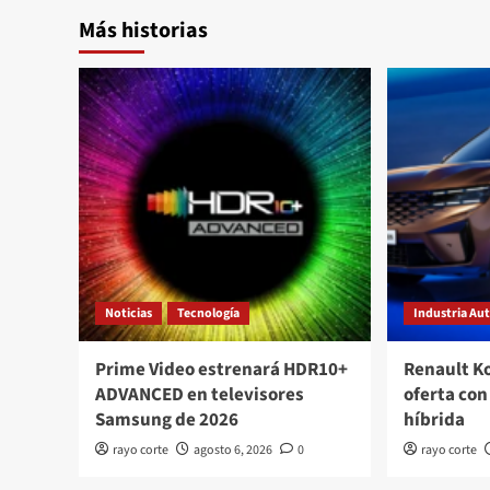
Más historias
Noticias
Tecnología
Industria Au
Prime Video estrenará HDR10+
Renault K
ADVANCED en televisores
oferta con
Samsung de 2026
híbrida
rayo corte
agosto 6, 2026
0
rayo corte