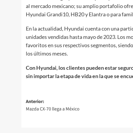
al mercado mexicano; su amplio portafolio ofr
Hyundai Grandi10, HB20 y Elantra o para famili
En la actualidad, Hyundai cuenta con una part
unidades vendidas hasta mayo de 2023. Los mo
favoritos en sus respectivos segmentos, siend
los últimos meses.
Con Hyundai, los clientes pueden estar segur
sin importar la etapa de vida en la que se enc
Navegación
Anterior:
Mazda CX-70 llega a México
de
entradas