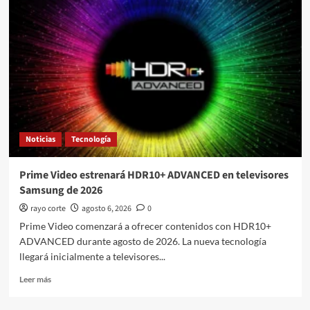
oficial
el
lanzamiento
del
ORA
5
en
México
Noticias
Tecnología
Prime Video estrenará HDR10+ ADVANCED en televisores
Samsung de 2026
rayo corte
agosto 6, 2026
0
Prime Video comenzará a ofrecer contenidos con HDR10+
ADVANCED durante agosto de 2026. La nueva tecnología
llegará inicialmente a televisores...
Leer
Leer más
más
sobre