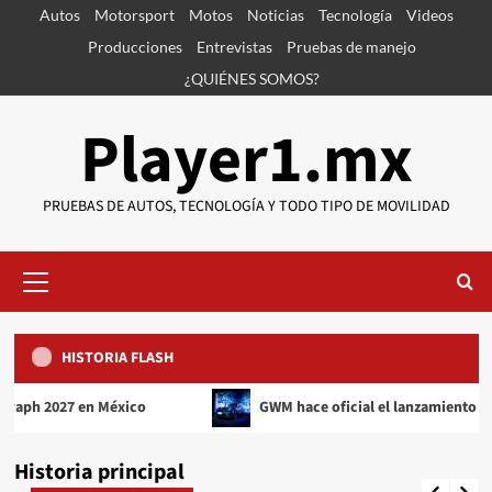
Saltar
Autos
Motorsport
Motos
Noticias
Tecnología
Videos
al
Producciones
Entrevistas
Pruebas de manejo
contenido
¿QUIÉNES SOMOS?
Player1.mx
PRUEBAS DE AUTOS, TECNOLOGÍA Y TODO TIPO DE MOVILIDAD
Motorsport
Noticias
McLaren volverá a Le Mans en 2027
Menú
4
primario
Motorsport
Noticias
Ford Mustang GTD Competition establece marca
HISTORIA FLASH
de 6:40.835 en Nürburgring
5
Autos
Lanzamientos
en México
GWM hace oficial el lanzamiento del ORA 5 en 
Kia arranca comercialización en México del EV3
2027
Automovilismo
Motorsport
Historia principal
rayo corte
agosto 7, 2026
0
Ford llevará el Mustang Challenge a Spa en 2027