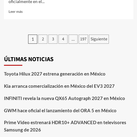
oficialmente en el...
Leer
Leer más
más
sobre
Audi
revela
Paginación
2
3
4
197
Siguiente
1
…
los
de
primeros
datos
entradas
del
ÚLTIMAS NOTICIAS
A2
e-
Toyota Hilux 2027 estrena generación en México
tron
Kia arranca comercialización en México del EV3 2027
INFINITI revela la nueva QX65 Autograph 2027 en México
GWM hace oficial el lanzamiento del ORA 5 en México
Prime Video estrenará HDR10+ ADVANCED en televisores
Samsung de 2026