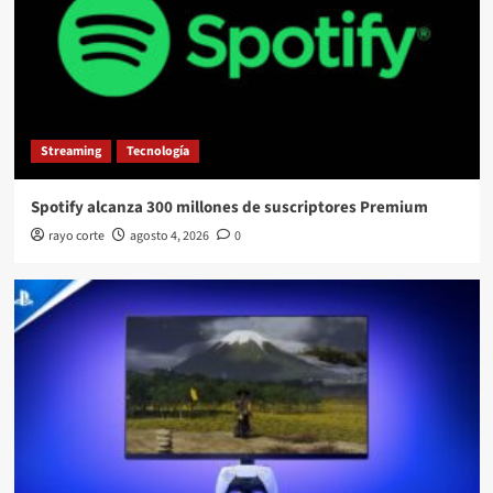
4
Motorsport
Noticias
Ford Mustang GTD Competition establece marca
de 6:40.835 en Nürburgring
5
Streaming
Tecnología
Spotify alcanza 300 millones de suscriptores Premium
rayo corte
agosto 4, 2026
0