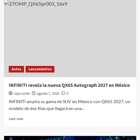
arranca
comercialización
en
México
del
EV3
2027
Autos
Lanzamientos
INFINITI revela la nueva QX65 Autograph 2027 en México
rayo corte
agosto 7, 2026
0
INFINITI amplía su gama de SUV en México con QX65 2027, un
modelo de dos filas que llegará en una...
Leer
Leer más
más
sobre
INFINITI