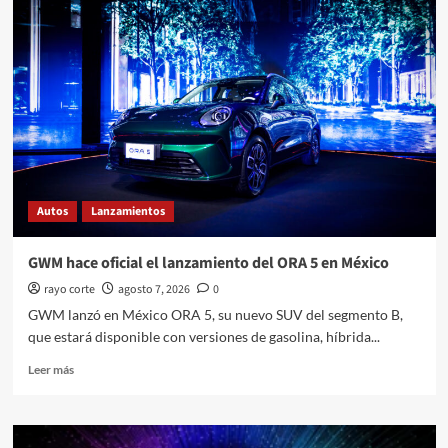
revela
la
nueva
QX65
Autograph
2027
en
México
Autos
Lanzamientos
GWM hace oficial el lanzamiento del ORA 5 en México
rayo corte
agosto 7, 2026
0
GWM lanzó en México ORA 5, su nuevo SUV del segmento B,
que estará disponible con versiones de gasolina, híbrida...
Leer
Leer más
más
sobre
GWM
hace