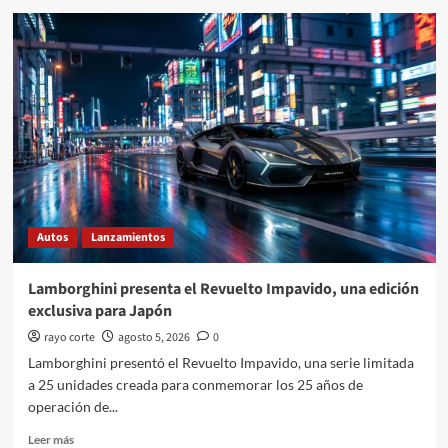
Audi
México
muestra
avances
ambientales
en
Puebla
Autos
Lanzamientos
Lamborghini presenta el Revuelto Impavido, una edición
exclusiva para Japón
rayo corte
agosto 5, 2026
0
Lamborghini presentó el Revuelto Impavido, una serie limitada
a 25 unidades creada para conmemorar los 25 años de
operación de...
Leer
Leer más