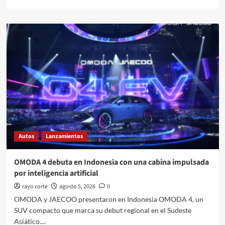
más
sobre
Lamborghini
presenta
el
Revuelto
Impavido,
una
edición
exclusiva
para
Japón
Autos
Lanzamientos
OMODA 4 debuta en Indonesia con una cabina impulsada
por inteligencia artificial
rayo corte
agosto 5, 2026
0
OMODA y JAECOO presentaron en Indonesia OMODA 4, un
SUV compacto que marca su debut regional en el Sudeste
Asiático....