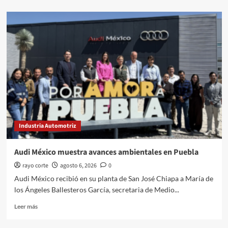
sobre
Estadio
GNP
Seguros
recibe
reconocimiento
internacional
Industria Automotriz
Audi México muestra avances ambientales en Puebla
rayo corte
agosto 6, 2026
0
Audi México recibió en su planta de San José Chiapa a María de
los Ángeles Ballesteros García, secretaria de Medio...
Leer
Leer más
más
sobre