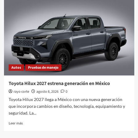
Autos
Pruebas de manejo
Toyota Hilux 2027 estrena generación en México
rayo corte
agosto 8, 2026
0
Toyota Hilux 2027 llega a México con una nueva generación
que incorpora cambios en diseño, tecnología, equipamiento y
seguridad. La...
Leer
Leer más
más
sobre