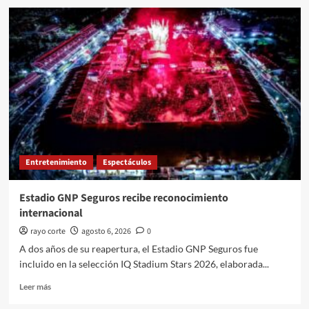
Prime
Video
estrenará
HDR10+
ADVANCED
en
televisores
Samsung
de
2026
Entretenimiento
Espectáculos
Estadio GNP Seguros recibe reconocimiento
internacional
rayo corte
agosto 6, 2026
0
A dos años de su reapertura, el Estadio GNP Seguros fue
incluido en la selección IQ Stadium Stars 2026, elaborada...
Leer
Leer más
más