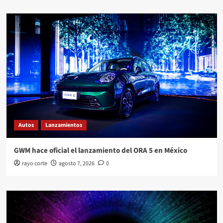
Autos
Lanzamientos
GWM hace oficial el lanzamiento del ORA 5 en México
rayo corte
agosto 7, 2026
0