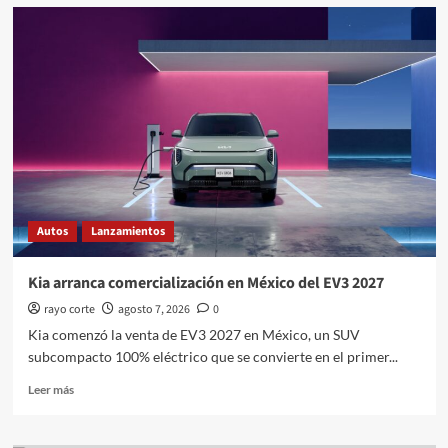
Toyota
Hilux
2027
estrena
generación
en
México
Autos
Lanzamientos
Kia arranca comercialización en México del EV3 2027
rayo corte
agosto 7, 2026
0
Kia comenzó la venta de EV3 2027 en México, un SUV
subcompacto 100% eléctrico que se convierte en el primer...
Leer
Leer más
más
sobre
Kia