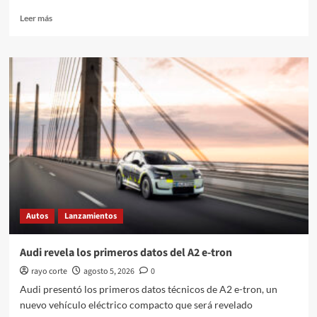
Leer
Leer más
más
sobre
OMODA
4
debuta
en
Indonesia
con
una
cabina
impulsada
por
inteligencia
artificial
Autos
Lanzamientos
Audi revela los primeros datos del A2 e-tron
rayo corte
agosto 5, 2026
0
Audi presentó los primeros datos técnicos de A2 e-tron, un
nuevo vehículo eléctrico compacto que será revelado