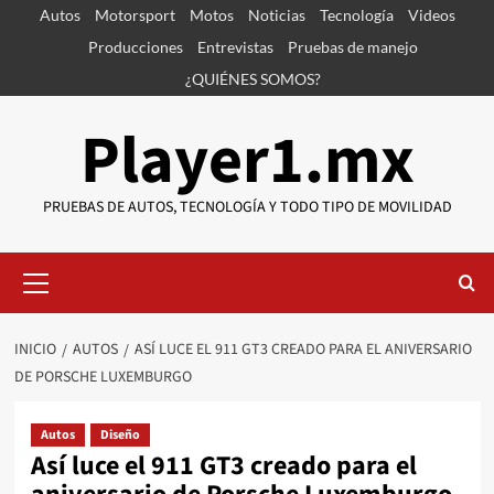
Saltar
Autos
Motorsport
Motos
Noticias
Tecnología
Videos
al
Producciones
Entrevistas
Pruebas de manejo
contenido
¿QUIÉNES SOMOS?
Player1.mx
PRUEBAS DE AUTOS, TECNOLOGÍA Y TODO TIPO DE MOVILIDAD
Menú
primario
INICIO
AUTOS
ASÍ LUCE EL 911 GT3 CREADO PARA EL ANIVERSARIO
DE PORSCHE LUXEMBURGO
Autos
Diseño
Así luce el 911 GT3 creado para el