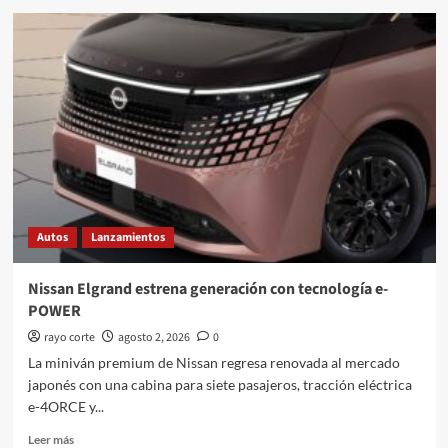
Xiaomi
amplía
su
gama
con
SkyNomad
Autos
Lanzamientos
Nissan Elgrand estrena generación con tecnología e-
POWER
rayo corte
agosto 2, 2026
0
La miniván premium de Nissan regresa renovada al mercado
japonés con una cabina para siete pasajeros, tracción eléctrica
e-4ORCE y...
Leer
Leer más