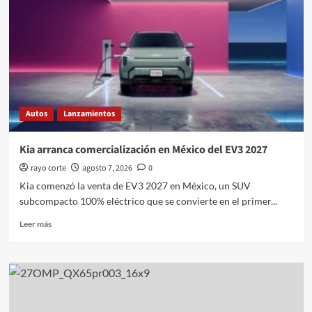
off
de
Bugatti
Autos
Lanzamientos
Kia arranca comercialización en México del EV3 2027
rayo corte
agosto 7, 2026
0
Kia comenzó la venta de EV3 2027 en México, un SUV
subcompacto 100% eléctrico que se convierte en el primer...
Leer
Leer más
más
sobre
Kia
arranca
comercialización
en