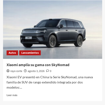
presenta
Blackbird
Autos
Lanzamientos
Xiaomi amplía su gama con SkyNomad
rayo corte
agosto 3, 2026
0
Xiaomi EV presentó en China la Serie SkyNomad, una nueva
familia de SUV de rango extendido integrada por dos
modelos:...
Leer
Leer más
más
sobre