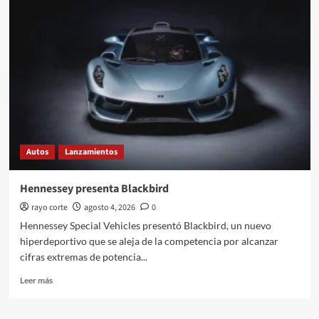
revela
los
primeros
datos
del
A2
e-
tron
Autos
Lanzamientos
Hennessey presenta Blackbird
rayo corte
agosto 4, 2026
0
Hennessey Special Vehicles presentó Blackbird, un nuevo
hiperdeportivo que se aleja de la competencia por alcanzar
cifras extremas de potencia...
Leer
Leer más
más
sobre
Hennessey