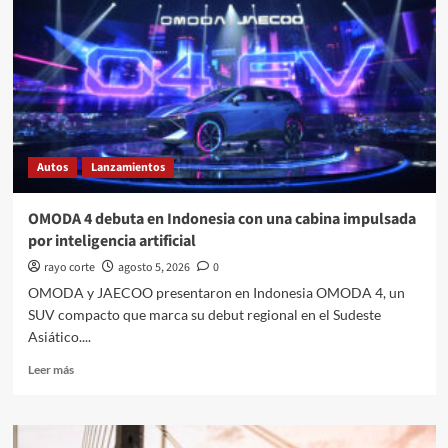
Impavido,
una
edición
exclusiva
para
Japón
Autos
Lanzamientos
OMODA 4 debuta en Indonesia con una cabina impulsada
por inteligencia artificial
rayo corte
agosto 5, 2026
0
OMODA y JAECOO presentaron en Indonesia OMODA 4, un
SUV compacto que marca su debut regional en el Sudeste
Asiático....
Leer
Leer más
más
sobre
OMODA
4