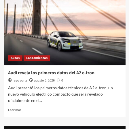
debuta
en
Indonesia
con
una
cabina
impulsada
por
inteligencia
artificial
Autos
Lanzamientos
Audi revela los primeros datos del A2 e-tron
rayo corte
agosto 5, 2026
0
Audi presentó los primeros datos técnicos de A2 e-tron, un
nuevo vehículo eléctrico compacto que será revelado
oficialmente en el...
Leer
Leer más
más
sobre
Audi