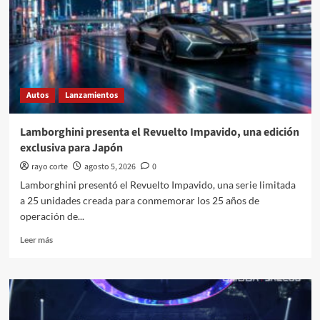
del
ORA
5
en
México
Autos
Lanzamientos
Lamborghini presenta el Revuelto Impavido, una edición
exclusiva para Japón
rayo corte
agosto 5, 2026
0
Lamborghini presentó el Revuelto Impavido, una serie limitada
a 25 unidades creada para conmemorar los 25 años de
operación de...
Leer
Leer más
más
sobre
Lamborghini
presenta
el
Revuelto