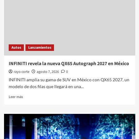
México
del
EV3
2027
Autos
Lanzamientos
INFINITI revela la nueva QX65 Autograph 2027 en México
rayo corte
agosto 7, 2026
0
INFINITI amplía su gama de SUV en México con QX65 2027, un
modelo de dos filas que llegará en una...
Leer
Leer más
más
sobre
INFINITI
revela
la
nueva
QX65