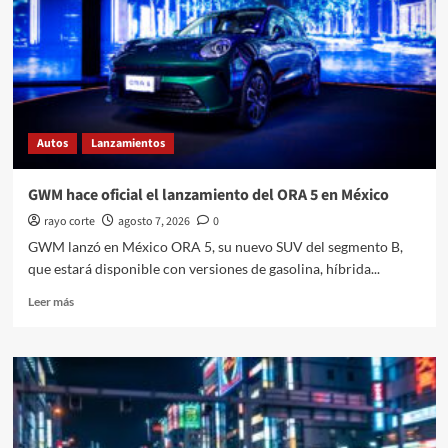
Autograph
2027
en
México
Autos
Lanzamientos
GWM hace oficial el lanzamiento del ORA 5 en México
rayo corte
agosto 7, 2026
0
GWM lanzó en México ORA 5, su nuevo SUV del segmento B,
que estará disponible con versiones de gasolina, híbrida...
Leer
Leer más
más
sobre
GWM
hace
oficial
el
lanzamiento