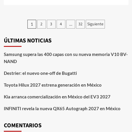
más
sobre
Nissan
Elgrand
Paginación
2
3
4
32
Siguiente
1
…
estrena
de
generación
con
ÚLTIMAS NOTICIAS
entradas
tecnología
e-
POWER
Samsung supera las 400 capas con su nueva memoria V10 BV-
NAND
Destrier: el nuevo one-off de Bugatti
Toyota Hilux 2027 estrena generación en México
Kia arranca comercialización en México del EV3 2027
INFINITI revela la nueva QX65 Autograph 2027 en México
COMENTARIOS