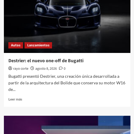
Autos
Lanzamientos
Destrier: el nuevo one-off de Bugatti
rayo corte
agosto 8, 2026
0
Bugatti presentó Destrier, una creación única desarrollada a
partir de la arquitectura del Bolide que conserva su motor W16
de...
Leer
Leer más
más
sobre
Destrier:
el
nuevo
one-