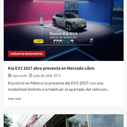
al
“Zapatito”
con
el
5
Turbo
3E
Industria Automotriz
Kia EV3 2027 abre preventa en Mercado Libre
rayo corte
julio 28, 2026
0
Kia inició en México la preventa del EV3 2027 con una
modalidad distinta a la habitual: el apartado del vehículo...
Leer
Leer más
más
sobre
Kia
EV3
2027