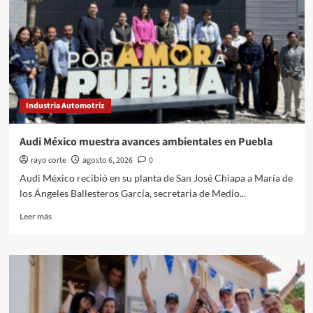
Industria Automotriz
Audi México muestra avances ambientales en Puebla
rayo corte
agosto 6, 2026
0
Audi México recibió en su planta de San José Chiapa a María de
los Ángeles Ballesteros García, secretaria de Medio...
Leer
Leer más
más
sobre
Audi
México
muestra
avances
ambientales