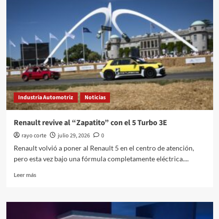
MAX
llega
a
México
y
abre
una
nueva
categoría
para
Industria Automotriz
Noticias
la
marca
Renault revive al “Zapatito” con el 5 Turbo 3E
rayo corte
julio 29, 2026
0
Renault volvió a poner al Renault 5 en el centro de atención,
pero esta vez bajo una fórmula completamente eléctrica....
Leer
Leer más
más
sobre
Renault
revive