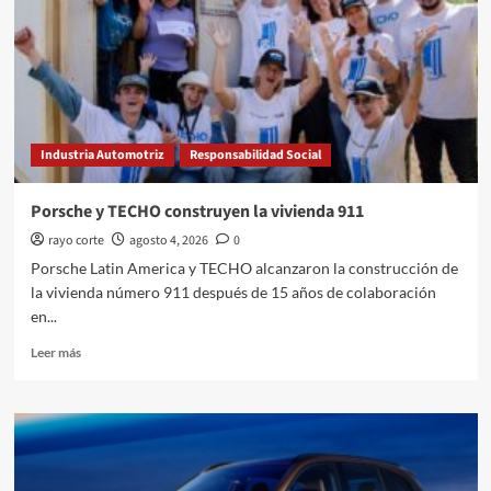
en
Puebla
Industria Automotriz
Responsabilidad Social
Porsche y TECHO construyen la vivienda 911
rayo corte
agosto 4, 2026
0
Porsche Latin America y TECHO alcanzaron la construcción de
la vivienda número 911 después de 15 años de colaboración
en...
Leer
Leer más
más
sobre
Porsche
y
TECHO
construyen