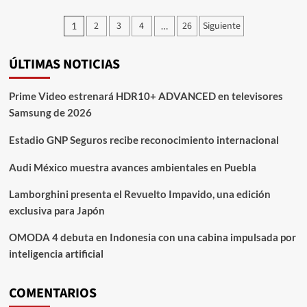
Volkswagen
abre
Paginación
2
3
4
26
Siguiente
1
…
acopio
de
nacional
de
ÚLTIMAS NOTICIAS
entradas
alimento
para
refugios
Prime Video estrenará HDR10+ ADVANCED en televisores
de
Samsung de 2026
animales
Estadio GNP Seguros recibe reconocimiento internacional
Audi México muestra avances ambientales en Puebla
Lamborghini presenta el Revuelto Impavido, una edición
exclusiva para Japón
OMODA 4 debuta en Indonesia con una cabina impulsada por
inteligencia artificial
COMENTARIOS