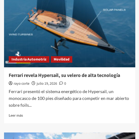
alimento
para
refugios
en
México
Industria Automotriz
Movilidad
Ferrari revela Hypersail, su velero de alta tecnología
rayo corte
julio 19, 2026
0
Ferrari presentó el sistema energético de Hypersail, un
monocasco de 100 pies diseñado para competir en mar abierto
sobre foils...
Leer
Leer más
más
sobre
Ferrari
revela