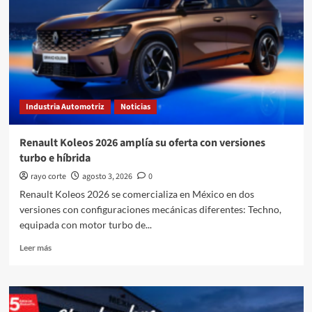
la
vivienda
911
Industria Automotriz
Noticias
Renault Koleos 2026 amplía su oferta con versiones
turbo e híbrida
rayo corte
agosto 3, 2026
0
Renault Koleos 2026 se comercializa en México en dos
versiones con configuraciones mecánicas diferentes: Techno,
equipada con motor turbo de...
Leer
Leer más
más
sobre
Renault
Koleos
2026