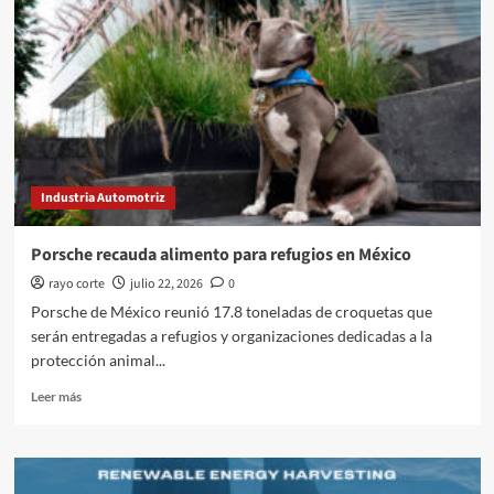
abre
preventa
en
Mercado
Libre
Industria Automotriz
Porsche recauda alimento para refugios en México
rayo corte
julio 22, 2026
0
Porsche de México reunió 17.8 toneladas de croquetas que
serán entregadas a refugios y organizaciones dedicadas a la
protección animal...
Leer
Leer más
más
sobre
Porsche
recauda