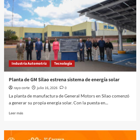
Hypersail,
su
velero
de
alta
tecnología
Industria Automotriz
Tecnología
Planta de GM Silao estrena sistema de energía solar
rayo corte
julio 16, 2026
0
La planta de manufactura de General Motors en Silao comenzó
a generar su propia energía solar. Con la puesta en...
Leer
Leer más
más
sobre
Planta
de