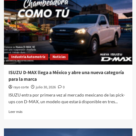
amplía
su
oferta
con
versiones
turbo
e
híbrida
Industria Automotriz
Noticias
ISUZU D-MAX llega a México y abre una nueva categoría
para la marca
rayo corte
julio 30, 2026
0
ISUZU entra por primera vez al mercado mexicano de las pick-
ups con D-MAX, un modelo que estará disponible en tres...
Leer
Leer más
más
sobre
ISUZU
D-