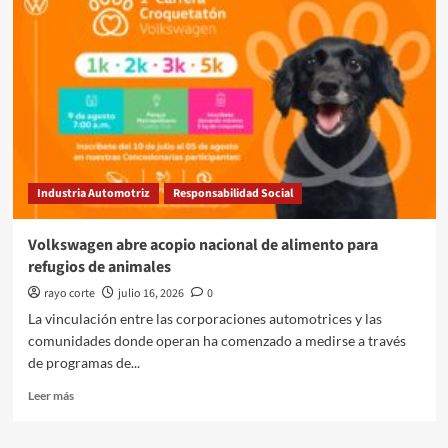
GM
Silao
estrena
sistema
de
energía
solar
Industria Automotriz
Responsabilidad Social
Volkswagen abre acopio nacional de alimento para
refugios de animales
rayo corte
julio 16, 2026
0
La vinculación entre las corporaciones automotrices y las
comunidades donde operan ha comenzado a medirse a través
de programas de...
Leer
Leer más
más
sobre