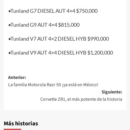
•Tunland G7 DIESEL AUT 4×4 $750,000
•Tunland G9 AUT 4×4 $815,000
•Tunland V7 AUT 4×2 DIESEL HYB $990,000
•Tunland V9 AUT 4×4 DIESEL HYB $1,200,000
Navegación
Anterior:
La familia Motorola Razr 50 ¡ya está en México!
de
Siguiente:
entradas
Corvette ZR1, el más potente de la historia
Más historias