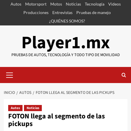
Saltar
Autos
Motorsport
Motos
Noticias
Tecnología
Videos
al
Producciones
Entrevistas
Pruebas de manejo
contenido
¿QUIÉNES SOMOS?
Player1.mx
PRUEBAS DE AUTOS, TECNOLOGÍA Y TODO TIPO DE MOVILIDAD
Menú
primario
INICIO
AUTOS
FOTON LLEGA AL SEGMENTO DE LAS PICKUPS
Autos
Noticias
FOTON llega al segmento de las
pickups