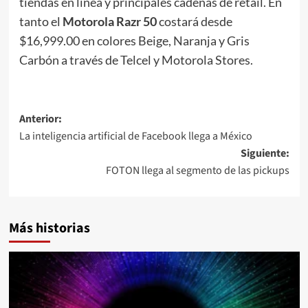
tiendas en línea y principales cadenas de retail. En
tanto el
Motorola Razr 50
costará desde
$16,999.00 en colores Beige, Naranja y Gris
Carbón a través de Telcel y Motorola Stores.
Navegación
Anterior:
La inteligencia artificial de Facebook llega a México
de
Siguiente:
entradas
FOTON llega al segmento de las pickups
Más historias