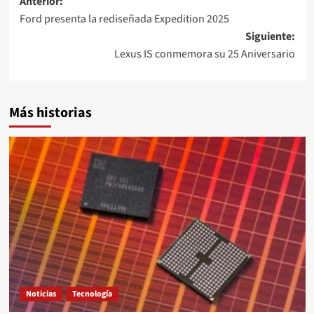
Navegación
Anterior:
Ford presenta la rediseñada Expedition 2025
de
Siguiente:
entradas
Lexus IS conmemora su 25 Aniversario
Más historias
Noticias
Tecnología