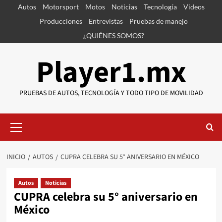
Saltar
Autos
Motorsport
Motos
Noticias
Tecnología
Videos
al
Producciones
Entrevistas
Pruebas de manejo
contenido
¿QUIÉNES SOMOS?
Player1.mx
PRUEBAS DE AUTOS, TECNOLOGÍA Y TODO TIPO DE MOVILIDAD
Menú
primario
INICIO
AUTOS
CUPRA CELEBRA SU 5° ANIVERSARIO EN MÉXICO
Autos
Noticias
CUPRA celebra su 5° aniversario en
México