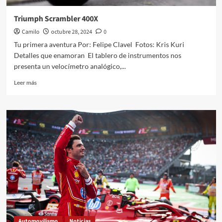
Triumph Scrambler 400X
Camilo
octubre 28, 2024
0
Tu primera aventura Por: Felipe Clavel Fotos: Kris Kuri
Detalles que enamoran El tablero de instrumentos nos
presenta un velocímetro analógico,...
Leer
Leer más
más
sobre
Triumph
Scrambler
400X
Automovilismo
Noticias