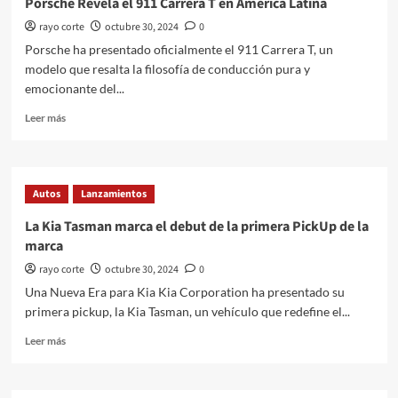
Porsche Revela el 911 Carrera T en América Latina
Ultra
rayo corte
octubre 30, 2024
0
Porsche ha presentado oficialmente el 911 Carrera T, un
modelo que resalta la filosofía de conducción pura y
emocionante del...
Leer
Leer más
más
sobre
Porsche
Revela
Autos
Lanzamientos
el
911
La Kia Tasman marca el debut de la primera PickUp de la
Carrera
marca
T
en
rayo corte
octubre 30, 2024
0
América
Una Nueva Era para Kia Kia Corporation ha presentado su
Latina
primera pickup, la Kia Tasman, un vehículo que redefine el...
Leer
Leer más
más
sobre
La