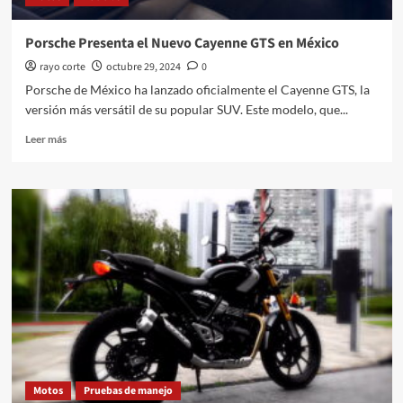
Porsche Presenta el Nuevo Cayenne GTS en México
rayo corte
octubre 29, 2024
0
Porsche de México ha lanzado oficialmente el Cayenne GTS, la
versión más versátil de su popular SUV. Este modelo, que...
Leer
Leer más
más
sobre
Porsche
Presenta
el
Nuevo
Cayenne
GTS
en
México
Motos
Pruebas de manejo