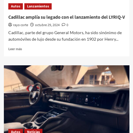
Kia
Autos
Lanzamientos
Tasman
marca
Cadillac amplía su legado con el lanzamiento del LYRIQ-V
el
rayo corte
octubre 29, 2024
0
debut
de
Cadillac, parte del grupo General Motors, ha sido sinónimo de
la
automóviles de lujo desde su fundación en 1902 por Henry...
primera
PickUp
Leer
Leer más
de
más
la
sobre
marca
Cadillac
amplía
su
legado
con
el
lanzamiento
del
LYRIQ-
V
Autos
Noticias