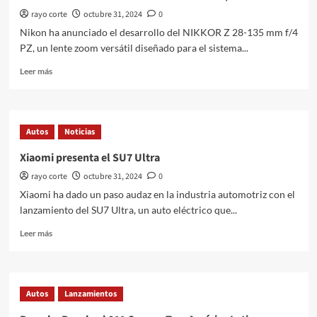
rayo corte
octubre 31, 2024
0
Nikon ha anunciado el desarrollo del NIKKOR Z 28-135 mm f/4
PZ, un lente zoom versátil diseñado para el sistema...
Leer
Leer más
más
sobre
Nikon
desarrolla
Autos
Noticias
el
NIKKOR
Xiaomi presenta el SU7 Ultra
Z
rayo corte
octubre 31, 2024
0
28-
135
Xiaomi ha dado un paso audaz en la industria automotriz con el
mm
lanzamiento del SU7 Ultra, un auto eléctrico que...
f/4
PZ
Leer
Leer más
más
sobre
Xiaomi
presenta
Autos
Lanzamientos
el
SU7