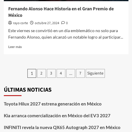
Fernando Alonso Hace Historia en el Gran Premio de
México
rayo corte
octubre 27, 2024
0
Este viernes se convirtió en un día emblemático no solo para
Fernando Alonso, quien alcanzó un notable logro al participar...
Leer
Leer más
más
sobre
Fernando
Alonso
Paginación
2
3
4
7
Siguiente
1
…
Hace
de
Historia
en
ÚLTIMAS NOTICIAS
entradas
el
Gran
Premio
Toyota Hilux 2027 estrena generación en México
de
México
Kia arranca comercialización en México del EV3 2027
INFINITI revela la nueva QX65 Autograph 2027 en México