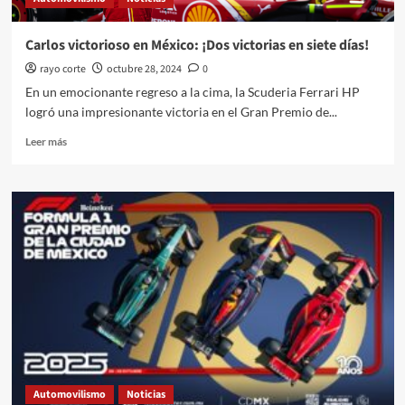
Carlos victorioso en México: ¡Dos victorias en siete días!
rayo corte
octubre 28, 2024
0
En un emocionante regreso a la cima, la Scuderia Ferrari HP
logró una impresionante victoria en el Gran Premio de...
Leer
Leer más
más
sobre
Carlos
victorioso
en
México:
¡Dos
victorias
en
siete
días!
Automovilismo
Noticias