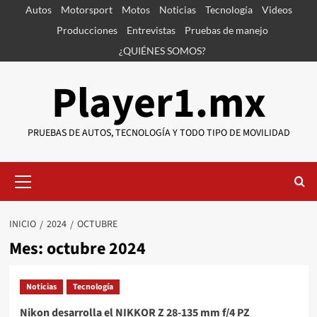
Saltar
Autos
Motorsport
Motos
Noticias
Tecnología
Videos
al
Producciones
Entrevistas
Pruebas de manejo
contenido
¿QUIÉNES SOMOS?
Player1.mx
PRUEBAS DE AUTOS, TECNOLOGÍA Y TODO TIPO DE MOVILIDAD
Menú
primario
INICIO
2024
OCTUBRE
Mes:
octubre 2024
Noticias
Tecnología
Nikon desarrolla el NIKKOR Z 28-135 mm f/4 PZ