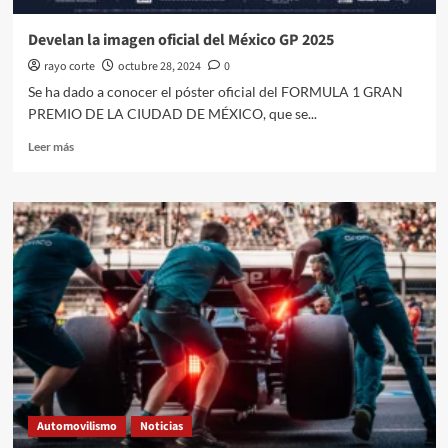
Develan la imagen oficial del México GP 2025
rayo corte
octubre 28, 2024
0
Se ha dado a conocer el póster oficial del FORMULA 1 GRAN
PREMIO DE LA CIUDAD DE MÉXICO, que se...
Leer
Leer más
más
sobre
Develan
la
imagen
oficial
del
México
GP
2025
Automovilismo
Noticias