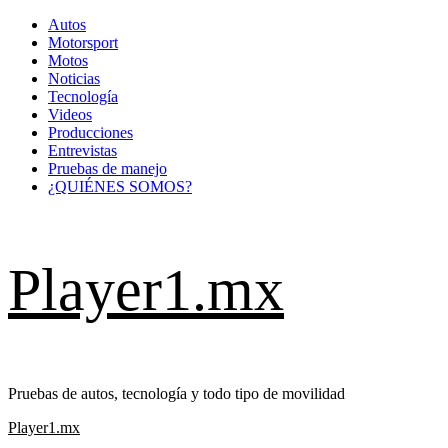
Saltar
Autos
al
Motorsport
contenido
Motos
Noticias
Tecnología
Videos
Producciones
Entrevistas
Pruebas de manejo
¿QUIÉNES SOMOS?
Player1.mx
Pruebas de autos, tecnología y todo tipo de movilidad
Menú
Player1.mx
primario