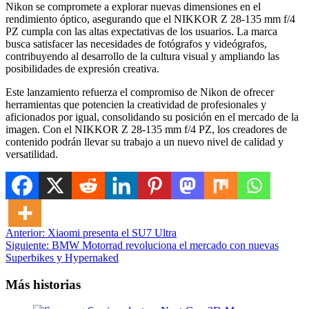
Nikon se compromete a explorar nuevas dimensiones en el
rendimiento óptico, asegurando que el NIKKOR Z 28-135 mm f/4
PZ cumpla con las altas expectativas de los usuarios. La marca
busca satisfacer las necesidades de fotógrafos y videógrafos,
contribuyendo al desarrollo de la cultura visual y ampliando las
posibilidades de expresión creativa.
Este lanzamiento refuerza el compromiso de Nikon de ofrecer
herramientas que potencien la creatividad de profesionales y
aficionados por igual, consolidando su posición en el mercado de la
imagen. Con el NIKKOR Z 28-135 mm f/4 PZ, los creadores de
contenido podrán llevar su trabajo a un nuevo nivel de calidad y
versatilidad.
Navegación
Anterior:
Xiaomi presenta el SU7 Ultra
Siguiente:
BMW Motorrad revoluciona el mercado con nuevas
de
Superbikes y Hypernaked
entradas
Más historias