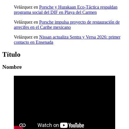
Velázquez
en
Porsche y Hurakaan Eco-Táctica respaldan
programa social del DIF en Playa del Carmen
Velázquez
en
Porsche impulsa proyecto de restauración de
arrecifes en el Caribe mexicano
Velázquez
en
Nissan actualiza Sentra y Versa 2026: primer
contacto en Ensenada
Título
Nombre