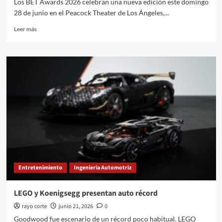
Los BET Awards 2026 celebran una nueva edición este domingo
28 de junio en el Peacock Theater de Los Ángeles,...
Leer
Leer más
más
sobre
BET
Awards
2026
llegan
a
Los
Ángeles
Entretenimiento
Ingenieria Automotriz
LEGO y Koenigsegg presentan auto récord
rayo corte
junio 21, 2026
0
Goodwood fue escenario de un récord poco habitual. LEGO