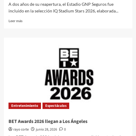
A dos años de su reapertura, el Estadio GNP Seguros fue
incluido en la selección IQ Stadium Stars 2026, elaborada...
Leer
Leer más
más
sobre
Estadio
GNP
Seguros
recibe
reconocimiento
internacional
Entretenimiento
Espectáculos
BET Awards 2026 llegan a Los Ángeles
rayo corte
junio 28, 2026
0