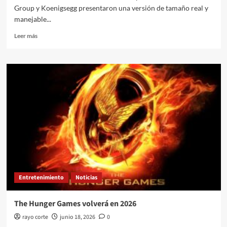
Group y Koenigsegg presentaron una versión de tamaño real y
manejable...
Leer
Leer más
más
sobre
LEGO
y
Koenigsegg
presentan
auto
récord
Entretenimiento
Noticias
The Hunger Games volverá en 2026
rayo corte
junio 18, 2026
0