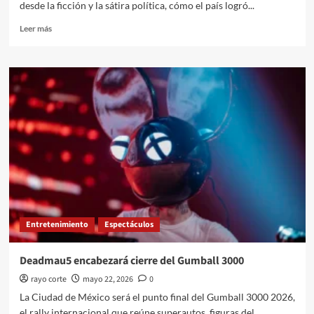
desde la ficción y la sátira política, cómo el país logró...
Leer
Leer más
más
sobre
Netflix
estrena
México
86
Entretenimiento
Espectáculos
Deadmau5 encabezará cierre del Gumball 3000
rayo corte
mayo 22, 2026
0
La Ciudad de México será el punto final del Gumball 3000 2026,
el rally internacional que reúne superautos, figuras del...