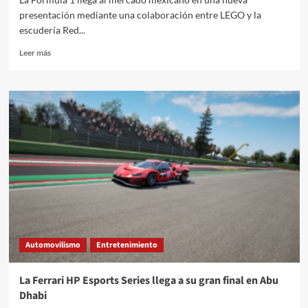
presentación mediante una colaboración entre LEGO y la
escudería Red...
Leer
Leer más
más
sobre
LEGO
y
Red
Bull
Racing
lanzan
colección
dedicada
a
la
Fórmula
1
Automovilismo
Entretenimiento
La Ferrari HP Esports Series llega a su gran final en Abu
Dhabi