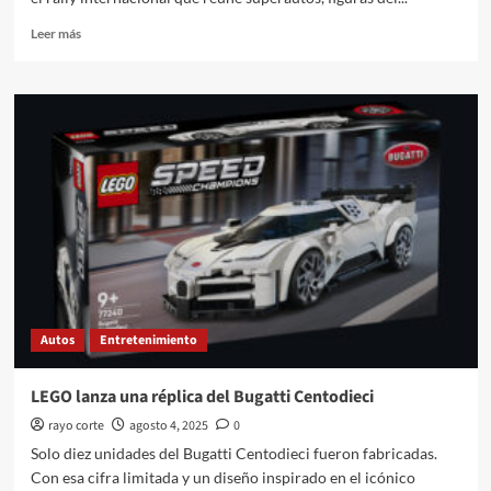
Leer
Leer más
más
sobre
Deadmau5
encabezará
cierre
del
Gumball
3000
Autos
Entretenimiento
LEGO lanza una réplica del Bugatti Centodieci
rayo corte
agosto 4, 2025
0
Solo diez unidades del Bugatti Centodieci fueron fabricadas.
Con esa cifra limitada y un diseño inspirado en el icónico