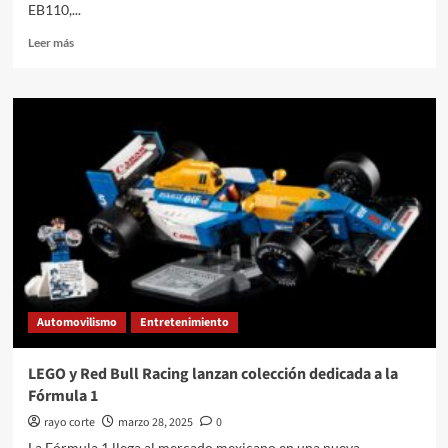
EB110,...
Leer
Leer más
más
sobre
LEGO
lanza
una
réplica
del
Bugatti
Centodieci
Automovilismo
Entretenimiento
LEGO y Red Bull Racing lanzan colección dedicada a la
Fórmula 1
rayo corte
marzo 28, 2025
0
La Fórmula 1 llega al mercado mexicano en una nueva