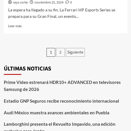
rayo corte
noviembre 25, 2024
0
La espera ha llegado a su fin. La Ferrari HP Esports Series se
prepara para su Gran Final, un evento...
Leer
Leer más
más
sobre
La
Ferrari
Paginación
2
Siguiente
1
HP
de
Esports
Series
ÚLTIMAS NOTICIAS
entradas
llega
a
su
Prime Video estrenará HDR10+ ADVANCED en televisores
gran
Samsung de 2026
final
en
Estadio GNP Seguros recibe reconocimiento internacional
Abu
Dhabi
Audi México muestra avances ambientales en Puebla
Lamborghini presenta el Revuelto Impavido, una edición