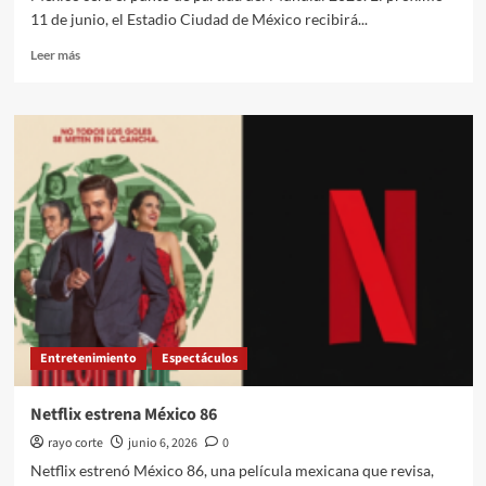
11 de junio, el Estadio Ciudad de México recibirá...
Leer
Leer más
más
sobre
México
alista
la
apertura
del
Mundial
2026
Entretenimiento
Espectáculos
Netflix estrena México 86
rayo corte
junio 6, 2026
0
Netflix estrenó México 86, una película mexicana que revisa,