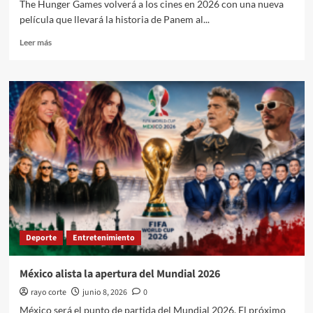
The Hunger Games volverá a los cines en 2026 con una nueva
película que llevará la historia de Panem al...
Leer
Leer más
más
sobre
The
Hunger
Games
volverá
en
2026
Deporte
Entretenimiento
México alista la apertura del Mundial 2026
rayo corte
junio 8, 2026
0
México será el punto de partida del Mundial 2026. El próximo