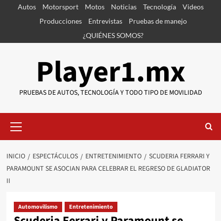
Saltar
Autos
Motorsport
Motos
Noticias
Tecnología
Videos
al
Producciones
Entrevistas
Pruebas de manejo
contenido
¿QUIÉNES SOMOS?
Player1.mx
PRUEBAS DE AUTOS, TECNOLOGÍA Y TODO TIPO DE MOVILIDAD
Menú
primario
INICIO
ESPECTÁCULOS
ENTRETENIMIENTO
SCUDERIA FERRARI Y
PARAMOUNT SE ASOCIAN PARA CELEBRAR EL REGRESO DE GLADIATOR
II
Automovilismo
Entretenimiento
Scuderia Ferrari y Paramount se