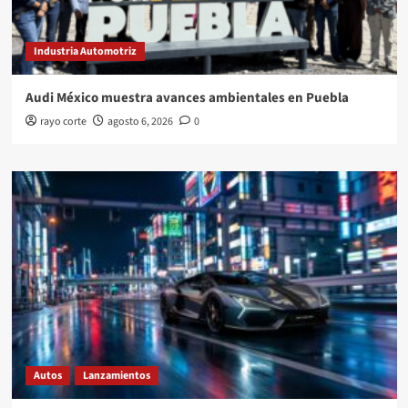
Industria Automotriz
Audi México muestra avances ambientales en Puebla
rayo corte
agosto 6, 2026
0
Autos
Lanzamientos