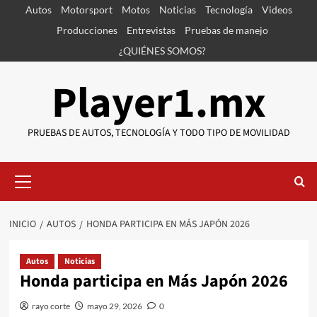
Saltar
Autos
Motorsport
Motos
Noticias
Tecnología
Videos
al
Producciones
Entrevistas
Pruebas de manejo
contenido
¿QUIÉNES SOMOS?
Player1.mx
PRUEBAS DE AUTOS, TECNOLOGÍA Y TODO TIPO DE MOVILIDAD
Menú
primario
INICIO
AUTOS
HONDA PARTICIPA EN MÁS JAPÓN 2026
Autos
Noticias
Honda participa en Más Japón 2026
rayo corte
mayo 29, 2026
0