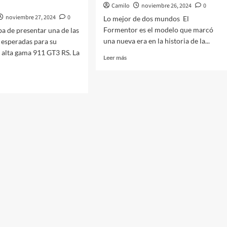
Camilo
noviembre 26, 2024
0
noviembre 27, 2024
0
Lo mejor de dos mundos El
Formentor es el modelo que marcó
a de presentar una de las
una nueva era en la historia de la...
 esperadas para su
 alta gama 911 GT3 RS. La
Leer
Leer más
más
sobre
CUPRA
FORMENTOR
HÍBRIDO
CONECTABLE
he
miento
hey