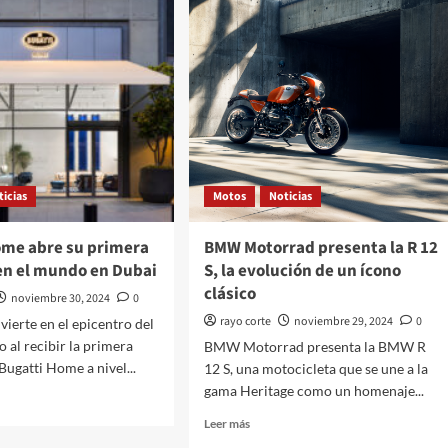
ticias
Motos
Noticias
ome abre su primera
BMW Motorrad presenta la R 12
en el mundo en Dubai
S, la evolución de un ícono
clásico
noviembre 30, 2024
0
rayo corte
noviembre 29, 2024
0
vierte en el epicentro del
o al recibir la primera
BMW Motorrad presenta la BMW R
Bugatti Home a nivel...
12 S, una motocicleta que se une a la
gama Heritage como un homenaje...
Leer
Leer más
más