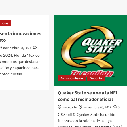
ti
sobre
BMW
Motorrad
presenta
ticias
ra
la
que
R
senta innovaciones
12
oto
S,
o
la
noviembre 28, 2024
0
evolución
o 2024, Honda México
de
s modelos que destacan
un
ación y capacidad para
ícono
clásico
motociclistas...
Automovilismo
Deporte
Quaker State se une a la NFL
como patrocinador oficial
a
nta
rayo corte
noviembre 28, 2024
0
aciones
CS Shell & Quaker State ha unido
fuerzas con la oficina de la Liga
Nacional de Fútbol Americano (NFL)