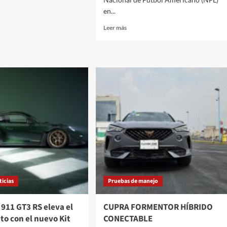
en...
Leer
Leer más
más
sobre
Quaker
State
se
une
a
la
NFL
como
patrocinador
oficial
ticias
Pruebas de manejo
 911 GT3 RS eleva el
CUPRA FORMENTOR HÍBRIDO
o con el nuevo Kit
CONECTABLE