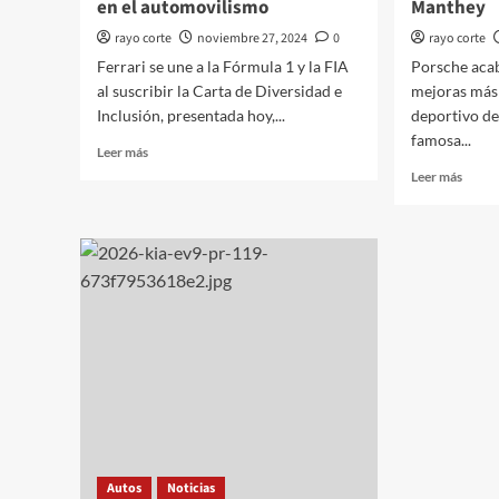
en el automovilismo
Manthey
rayo corte
noviembre 27, 2024
0
rayo corte
Ferrari se une a la Fórmula 1 y la FIA
Porsche acab
al suscribir la Carta de Diversidad e
mejoras más
Inclusión, presentada hoy,...
deportivo de
famosa...
Leer
Leer más
más
Leer
Leer más
sobre
más
Ferrari
sobre
refuerza
El
su
Porsc
compromiso
911
con
GT3
la
RS
diversidad
eleva
en
el
el
rendi
automovilismo
con
el
nuevo
Kit
Autos
Noticias
Mant