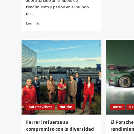
Supra ha sido un símbolo de
rendimiento y pasión en el mundo
del...
Leer
Leer más
más
sobre
Toyota
anuncia
el
fin
de
la
generación
A90
con
el
Supra
Final
Automovilismo
Noticias
Autos
No
Edition
Ferrari refuerza su
El Porsche
compromiso con la diversidad
rendimient