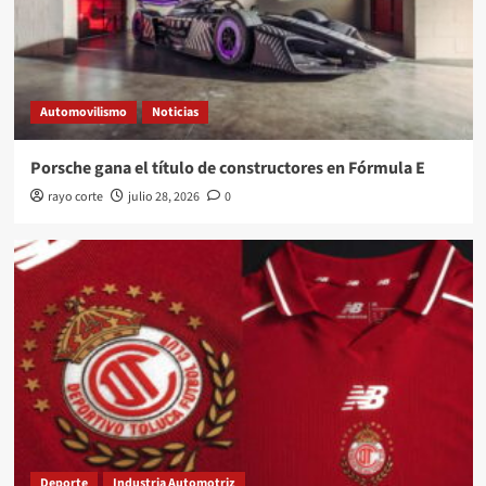
Automovilismo
Noticias
Porsche gana el título de constructores en Fórmula E
rayo corte
julio 28, 2026
0
Deporte
Industria Automotriz