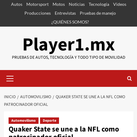
Saltar
Autos
Motorsport
Motos
Noticias
Tecnología
Videos
al
Producciones
Entrevistas
Pruebas de manejo
contenido
¿QUIÉNES SOMOS?
Player1.mx
PRUEBAS DE AUTOS, TECNOLOGÍA Y TODO TIPO DE MOVILIDAD
Menú
primario
INICIO
AUTOMOVILISMO
QUAKER STATE SE UNE A LA NFL COMO
PATROCINADOR OFICIAL
Automovilismo
Deporte
Quaker State se une a la NFL como