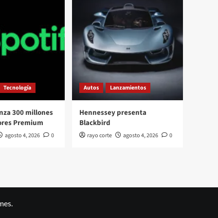
Tecnología
Autos
Lanzamientos
anza 300 millones
Hennessey presenta
tores Premium
Blackbird
agosto 4, 2026
0
rayo corte
agosto 4, 2026
0
mes.