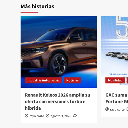
Más historias
Industria Automotriz
Noticias
Movilidad
Renault Koleos 2026 amplía su
GAC suma 
oferta con versiones turbo e
Fortune G
híbrida
rayo corte
rayo corte
agosto 3, 2026
0