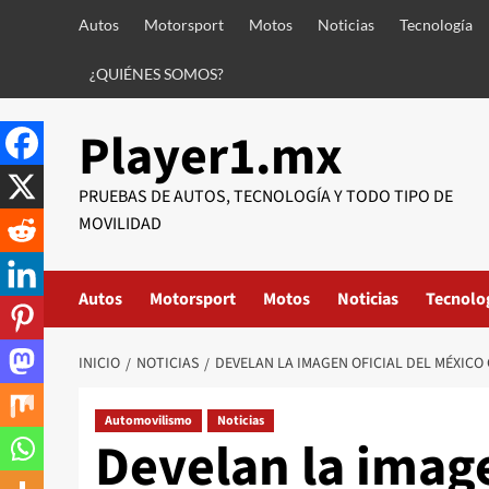
Saltar
Autos
Motorsport
Motos
Noticias
Tecnología
al
contenido
¿QUIÉNES SOMOS?
Player1.mx
PRUEBAS DE AUTOS, TECNOLOGÍA Y TODO TIPO DE
MOVILIDAD
Autos
Motorsport
Motos
Noticias
Tecnolo
INICIO
NOTICIAS
DEVELAN LA IMAGEN OFICIAL DEL MÉXICO 
Automovilismo
Noticias
Develan la image