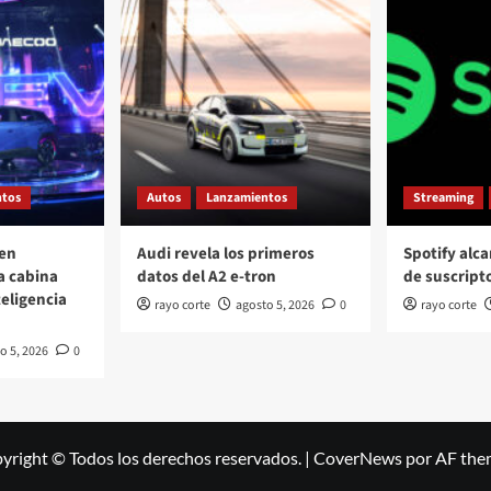
ntos
Autos
Lanzamientos
Streaming
en
Audi revela los primeros
Spotify alc
a cabina
datos del A2 e-tron
de suscrip
eligencia
rayo corte
agosto 5, 2026
0
rayo corte
o 5, 2026
0
yright © Todos los derechos reservados.
|
CoverNews
por AF the