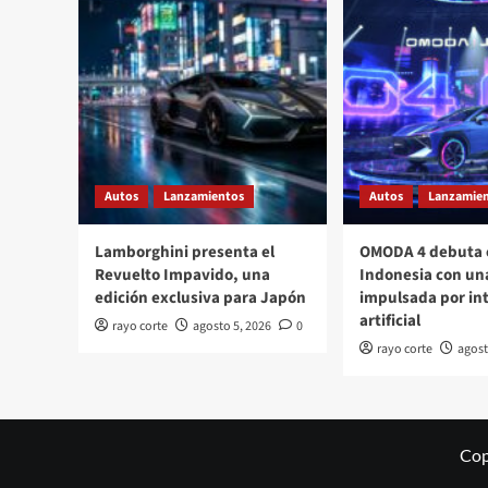
Autos
Lanzamientos
Autos
Lanzamie
Lamborghini presenta el
OMODA 4 debuta 
Revuelto Impavido, una
Indonesia con un
edición exclusiva para Japón
impulsada por int
artificial
rayo corte
agosto 5, 2026
0
rayo corte
agost
Cop