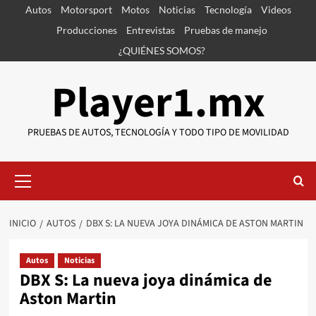
Saltar
Autos
Motorsport
Motos
Noticias
Tecnología
Videos
al
Producciones
Entrevistas
Pruebas de manejo
contenido
¿QUIÉNES SOMOS?
Player1.mx
PRUEBAS DE AUTOS, TECNOLOGÍA Y TODO TIPO DE MOVILIDAD
Menú
primario
INICIO
AUTOS
DBX S: LA NUEVA JOYA DINÁMICA DE ASTON MARTIN
Autos
Noticias
DBX S: La nueva joya dinámica de
Aston Martin