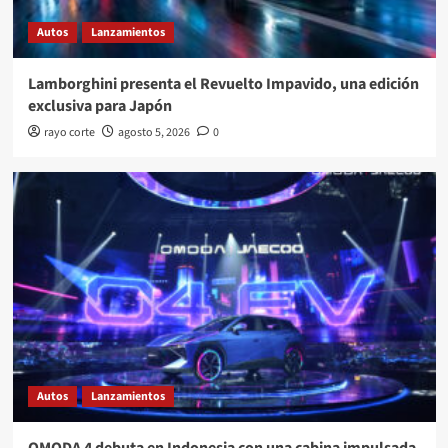
Autos
Lanzamientos
Lamborghini presenta el Revuelto Impavido, una edición
exclusiva para Japón
rayo corte
agosto 5, 2026
0
Autos
Lanzamientos
OMODA 4 debuta en Indonesia con una cabina impulsada