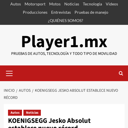
Saltar
Autos
Motorsport
Motos
Noticias
Tecnología
Videos
al
Producciones
Entrevistas
Pruebas de manejo
contenido
¿QUIÉNES SOMOS?
Player1.mx
PRUEBAS DE AUTOS, TECNOLOGÍA Y TODO TIPO DE MOVILIDAD
Menú
primario
INICIO
AUTOS
KOENIGSEGG JESKO ABSOLUT ESTABLECE NUEVO
RÉCORD
Autos
Noticias
KOENIGSEGG Jesko Absolut