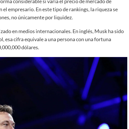
forma considerable si varía el precio de mercado de
 el empresario. En este tipo de rankings, la riqueza se
iones, no únicamente por liquidez.
izado en medios internacionales. En inglés, Musk ha sido
ol, esa cifra equivale a una persona con una fortuna
00,000,000 dólares.