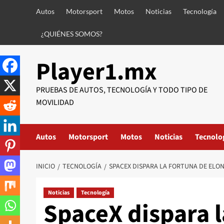
Saltar
Autos
Motorsport
Motos
Noticias
Tecnología
al
contenido
¿QUIÉNES SOMOS?
Player1.mx
PRUEBAS DE AUTOS, TECNOLOGÍA Y TODO TIPO DE
MOVILIDAD
Autos
Motorsport
Motos
Noticias
Tecnolo
INICIO
TECNOLOGÍA
SPACEX DISPARA LA FORTUNA DE ELO
Noticias
Tecnología
SpaceX dispara l