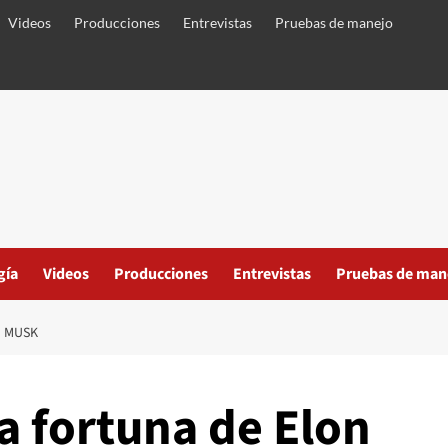
Videos
Producciones
Entrevistas
Pruebas de manejo
gía
Videos
Producciones
Entrevistas
Pruebas de man
N MUSK
a fortuna de Elon